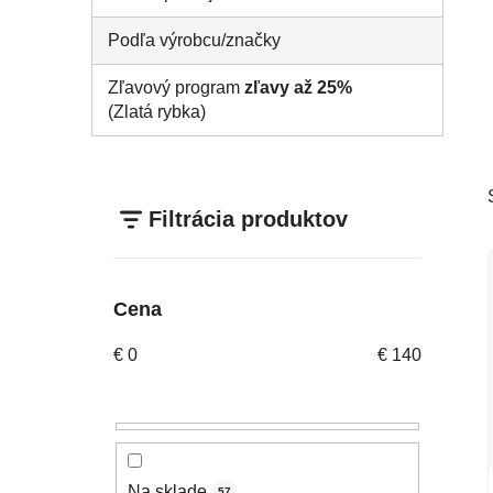
Podľa výrobcu/značky
Zľavový program
zľavy až 25%
(Zlatá rybka)
Filtrácia produktov
Cena
€
0
€
140
Na sklade
57