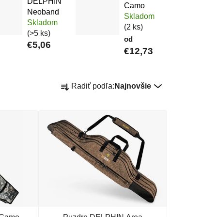
DELPHIN
Camo
Neoband
Skladom
Skladom
(2 ks)
(>5 ks)
od
€5,06
€12,73
Radenie produktov
Radiť podľa:
Najnovšie