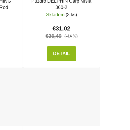
SHING
Púzdro DELPHIN Carp Misia
 Rod
360-2
Skladom
(3 ks)
€31,02
€36,49
(–14 %)
DETAIL