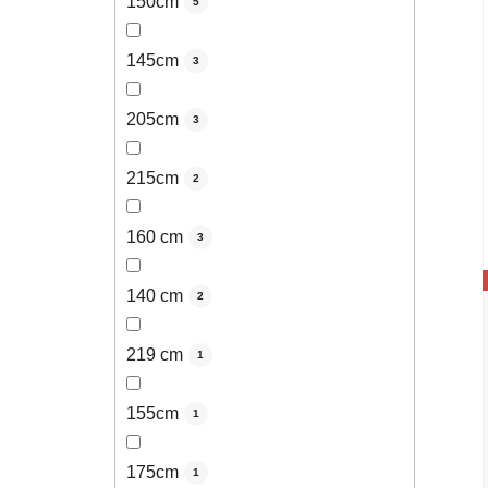
150cm
5
145cm
3
205cm
3
215cm
2
160 cm
3
140 cm
2
219 cm
1
155cm
1
175cm
1