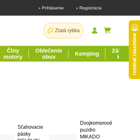
Registrácia
Prihlásenie
Zlatá rybka
NÁKUPNÝ K
Člny
Oblečenie
Záhrada
Kemping
motory
obuv
kutil
Dvojkomorové
Sťahovacie
puzdro
pásky
MIKADO