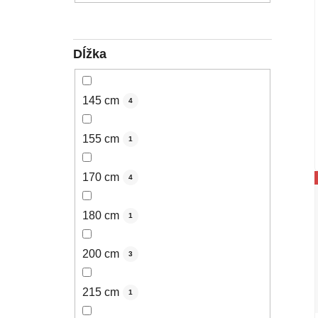
Dĺžka
145 cm
4
155 cm
1
170 cm
4
180 cm
1
200 cm
3
215 cm
1