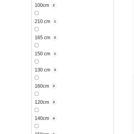
100cm
2
210 cm
1
165 cm
2
150 cm
1
130 cm
3
160cm
3
120cm
3
140cm
4