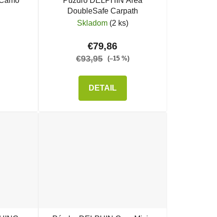
 Camo
Puzdro DELPHIN Area
DoubleSafe Carpath
Skladom
(2 ks)
€79,86
€93,95
(–15 %)
DETAIL