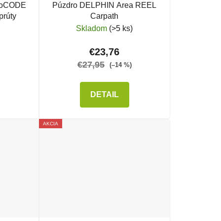
moCODE
Púzdro DELPHIN Area REEL
prúty
Carpath
Skladom
(>5 ks)
€23,76
€27,95
(–14 %)
DETAIL
AKCIA