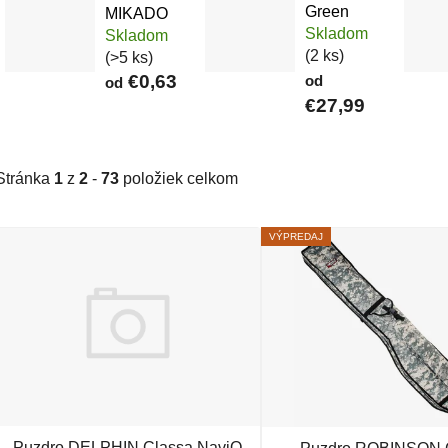
Green
MIKADO
Skladom
Skladom
(2 ks)
(>5 ks)
€0,63
od
od
€27,99
Stránka
1
z
2
-
73
položiek celkom
Výpis produktov
VÝPREDAJ
Puzdro DELPHIN Classa NaviQ