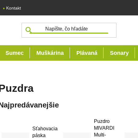
Kontakt
Sumec
Muškárina
Plávaná
Sonary
Puzdra
Najpredávanejšie
Puzdro
MIVARDI
Sťahovacia
Multi-
páska