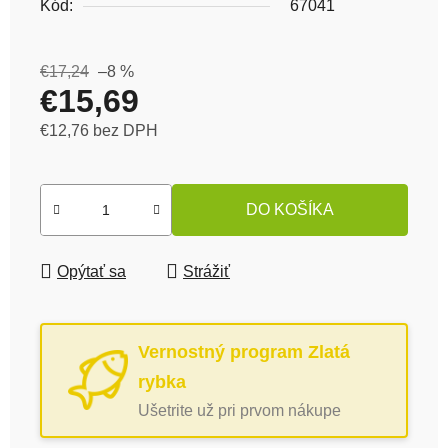
Kód:
67041
€17,24
–8 %
€15,69
€12,76 bez DPH
Jednotková cena:
DO KOŠÍKA
Opýtať sa
Strážiť
Vernostný program Zlatá
rybka
Ušetrite už pri prvom nákupe