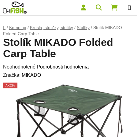
Prejsť na obsah
Hľadať
NÁKUP
Domov
/
Kemping
/
Kreslá, stoličky, stolíky
/
Stolíky
/
Stolík MIKADO
Folded Carp Table
Stolík MIKADO Folded
Carp Table
Priemerné hodnotenie produktu je 0,0 z 5 hviezdičiek.
Neohodnotené
Podrobnosti hodnotenia
Značka:
MIKADO
AKCIA