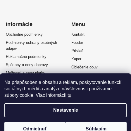
Informácie
Menu
Obchodné podmienky
Kontakt
Podmienky ochrany osobných
Feeder
údajov
Prívlač
Reklamačné podmienky
Kapor
Spôsoby a ceny dopravy
Oblečenie obuv
Možnosti a ceny platby
Plávaná
Splátkový predaj
Na prispôsobenie obsahu a reklám, poskytovanie funkcií
Muškárina
sociálnych médií a analýzu návštevnosti používame
Odstúpenie od zmluvy
súbory cookie. Viac informácií
tu
.
Nastavenie
Vytvoril Shoptet Premium
a
Adatelier
Odmietnuť
Súhlasím
Copyright 2026
OKFISH
. Všetky práva vyhradené.