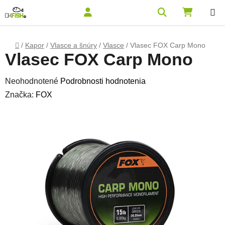
Prejsť na obsah
Hľadať
NÁKUPN
Domov
/
Kapor
/
Vlasce a šnúry
/
Vlasce
/
Vlasec FOX Carp Mono
Vlasec FOX Carp Mono
Priemerné hodnotenie produktu je 0,0 z 5 hviezdičiek.
Neohodnotené
Podrobnosti hodnotenia
Značka:
FOX