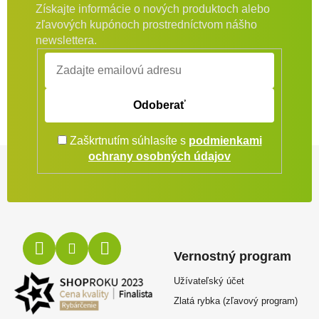
Získajte informácie o nových produktoch alebo
zľavových kupónoch prostredníctvom nášho
newslettera.
Odoberať
Zaškrtnutím súhlasíte s
podmienkami
Zápätie
ochrany osobných údajov
Vernostný program
Užívateľský účet
Zlatá rybka (zľavový program)