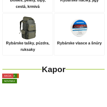
Boilies, pelety, dipy,
Rybárske háčiky, jigy
cestá, krmivá
Rybárske tašky, púzdra,
Rybárske vlasce a šnúry
ruksaky
Kapor
AKCIA
VÝPREDAJ
NOVINKA
AKCIA
VÝPREDAJ
NOVINKA
AKCIA
NOVINKA