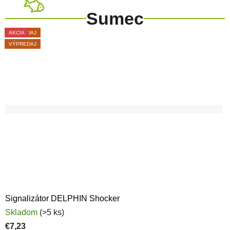
Sumec
AKCIA
VÝPREDAJ
AKCIA
AKCIA
AKCIA
AKCIA
VÝPREDAJ
VÝPREDAJ
AKCIA
VÝPREDAJ
Signalizátor DELPHIN Shocker
Skladom
(>5 ks)
€7,23