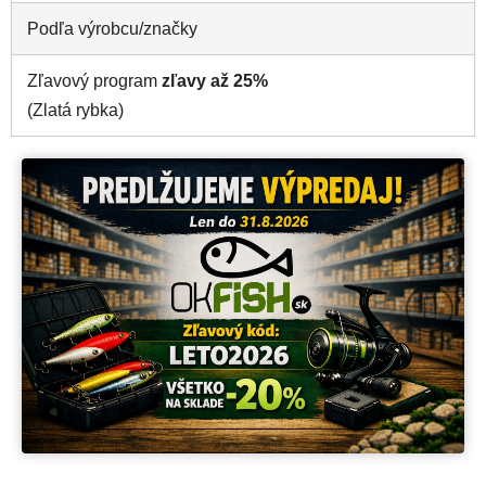
Podľa výrobcu/značky
Zľavový program
zľavy až 25%
(Zlatá rybka)
Vitajte v OKfish
Predchádzajúce
Nasle