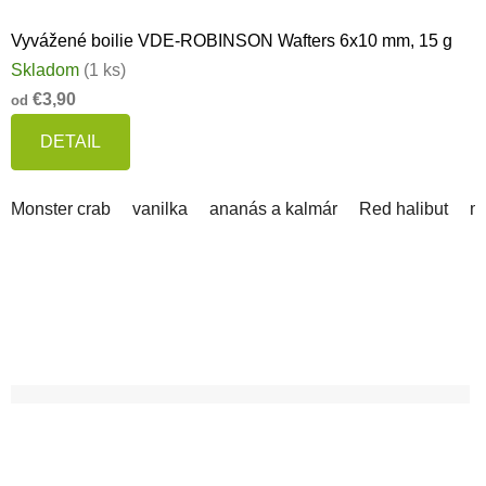
Vyvážené boilie VDE-ROBINSON Wafters 6x10 mm, 15 g
Skladom
(1 ks)
€3,90
od
DETAIL
Monster crab
vanilka
ananás a kalmár
Red halibut
m