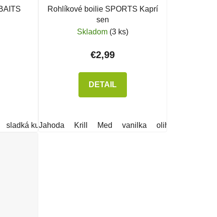
KBAITS
Rohlíkové boilie SPORTS Kaprí
sen
Skladom
(3 ks)
€2,99
DETAIL
ý- kostný červ
sladká kukurica
Jahoda
Monster Halibut
Krill
Med
vanilka
pikantná slivka
oliheň & kalamár
vanilk