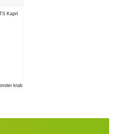
TS Kaprí
nster krab
acie prvky výpisu