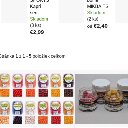
SPORTS
boilie
Kaprí
MIKBAITS
sen
Skladom
Skladom
(2 ks)
(3 ks)
€2,40
od
€2,99
Stránka
1
z
1
-
5
položiek celkom
Výpis produktov