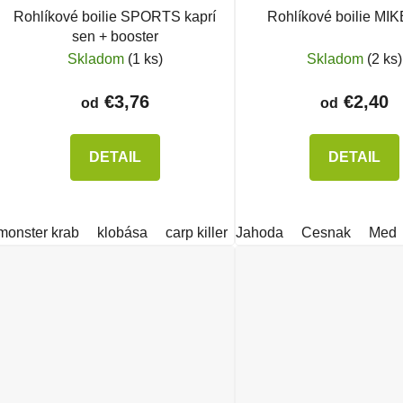
Rohlíkové boilie SPORTS kaprí
Rohlíkové boilie MI
sen + booster
Skladom
(1 ks)
Skladom
(2 ks)
€3,76
€2,40
od
od
DETAIL
DETAIL
monster krab
klobása
carp killer
Jahoda
oliheň & scopex
Cesnak
mastn
Med