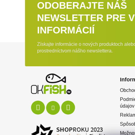
ODOBERAJTE NÁŠ
NEWSLETTER PRE V
INFORMÁCIÍ
Získajte informácie o nových produktoch ale
Zápätie
prostredníctvom nášho newslettera.
Infor
Obcho
Podmie
údajov
Rekla
Spôsob
Možnos