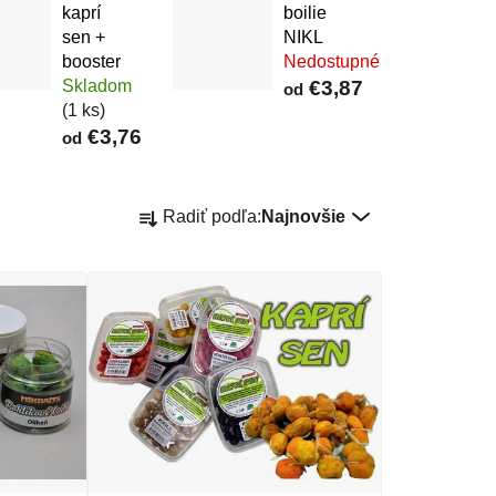
kaprí
boilie
sen +
NIKL
booster
Nedostupné
Skladom
€3,87
od
(1 ks)
€3,76
od
Radenie produktov
Radiť podľa:
Najnovšie