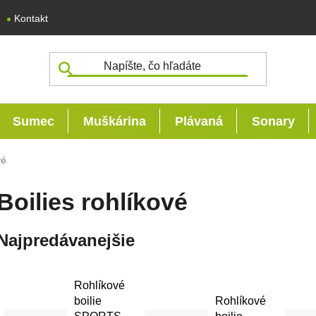
Kontakt
Sumec
Muškárina
Plávaná
Sonary
vé
Boilies rohlíkové
Najpredávanejšie
Rohlíkové
boilie
Rohlíkové