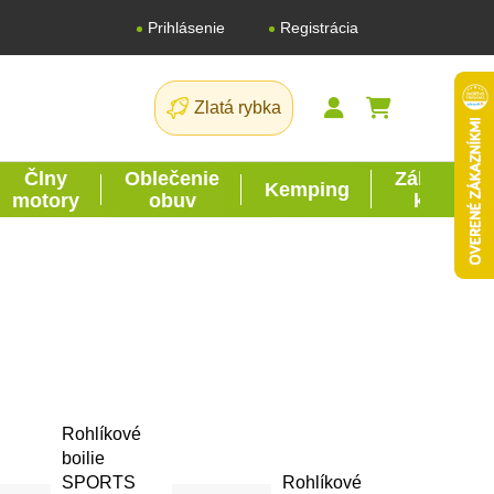
Registrácia
Prihlásenie
Zlatá rybka
NÁKUPNÝ K
Člny
Oblečenie
Záhrada
Kemping
motory
obuv
kutil
Rohlíkové
boilie
SPORTS
Rohlíkové