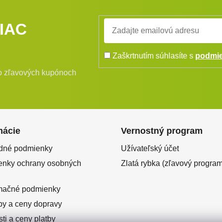
IAC
Zaškrtnutím súhlasíte s
podmie
bo zľavových kupónoch
mácie
Vernostný program
dné podmienky
Užívateľský účet
nky ochrany osobných
Zlatá rybka (zľavový program
mačné podmienky
y a ceny dopravy
ti a ceny platby