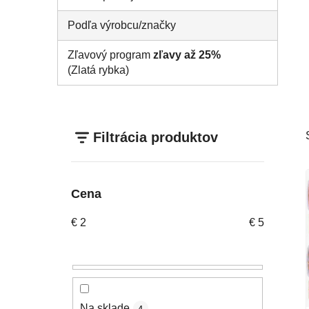
Podľa výrobcu/značky
Zľavový program
zľavy až 25%
(Zlatá rybka)
Filtrácia produktov
Cena
€
2
€
5
Na sklade
4