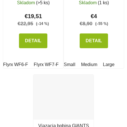
Skladom
(>5 ks)
Skladom
(1 ks)
€19,51
€4
€22,95
€8,90
(–14 %)
(–55 %)
DETAIL
DETAIL
Flyrx WF6-F
Flyrx WF7-F
Small
Flyrx WF3-F
Medium
Flyrx WF4-F
Large
Viazacia bobina GIANTS