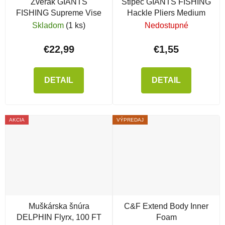
Zverák GIANTS
Štipec GIANTS FISHING
FISHING Supreme Vise
Hackle Pliers Medium
Skladom
(1 ks)
Nedostupné
€22,99
€1,55
DETAIL
DETAIL
AKCIA
VÝPREDAJ
Muškárska šnúra
C&F Extend Body Inner
DELPHIN Flyrx, 100 FT
Foam