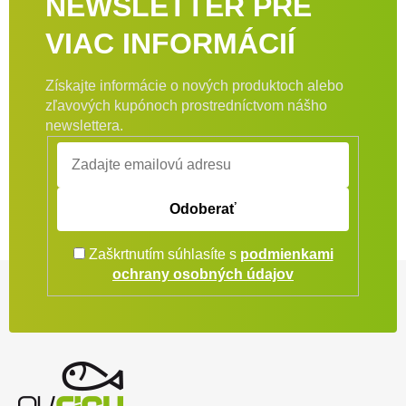
NEWSLETTER PRE
VIAC INFORMÁCIÍ
Získajte informácie o nových produktoch alebo
zľavových kupónoch prostredníctvom nášho
newslettera.
Odoberať
Zaškrtnutím súhlasíte s
podmienkami
Zápätie
ochrany osobných údajov