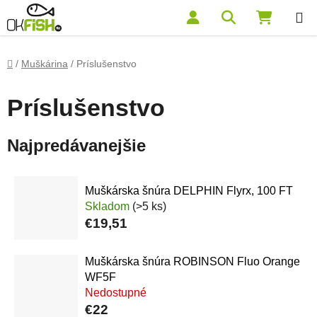
Prejsť na obsah
Hľadať
NÁKUP
Domov
/
Muškárina
/
Príslušenstvo
Príslušenstvo
Najpredávanejšie
Muškárska šnúra DELPHIN Flyrx, 100 FT
Skladom
(>5 ks)
€19,51
Muškárska šnúra ROBINSON Fluo Orange
WF5F
Nedostupné
€22