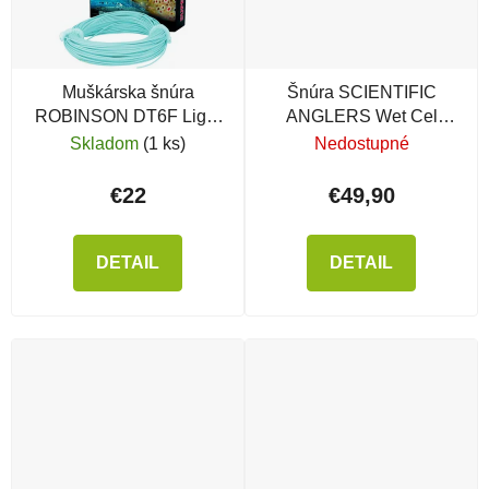
Muškárska šnúra
Šnúra SCIENTIFIC
ROBINSON DT6F Light
ANGLERS Wet Cel
Blue
Intermediate Clear, WF-
Skladom
(1 ks)
Nedostupné
5-S
€22
€49,90
DETAIL
DETAIL