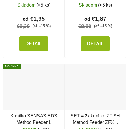
Eco L
Skladom
(>5 ks)
Skladom
(>5 ks)
€1,95
€1,87
od
od
€2,30
€2,20
(až –15 %)
(až –15 %)
DETAIL
DETAIL
NOVINKA
Krmítko SENSAS EDS
SET = 2x krmítko ZFISH
Method Feeder L
Method Feeder ZFX +
silikónová forma