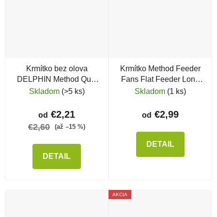
Krmítko bez olova
Krmítko Method Feeder
DELPHIN Method Quix
Fans Flat Feeder Long
Eco XL
Distance v.2
Skladom
(>5 ks)
Skladom
(1 ks)
€2,21
€2,99
od
od
€2,60
(až –15 %)
DETAIL
DETAIL
AKCIA