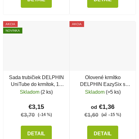
AKCIA
AKCIA
NOVINKA
Sada trubičiek DELPHIN
Olovené krmítko
UniTube do krmítok, 10
DELPHIN EazySix s
ks
trubičkou
Skladom
(2 ks)
Skladom
(>5 ks)
€3,15
€1,36
od
€3,70
€1,60
(–14 %)
(až –15 %)
DETAIL
DETAIL