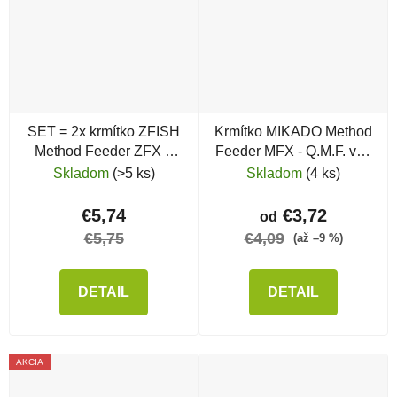
SET = 2x krmítko ZFISH
Krmítko MIKADO Method
Method Feeder ZFX +
Feeder MFX - Q.M.F. veľ.
silikónová forma
L
Skladom
(>5 ks)
Skladom
(4 ks)
€5,74
€3,72
od
€5,75
€4,09
(až –9 %)
DETAIL
DETAIL
AKCIA