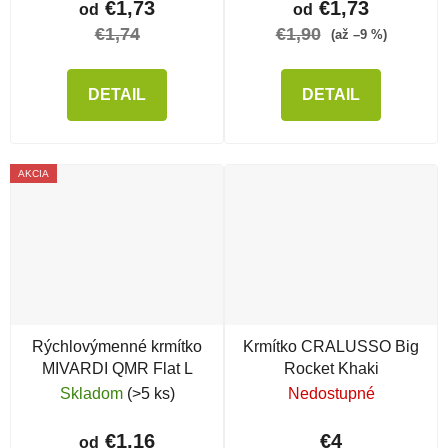
€1,73
€1,73
od
od
€1,74
€1,90
(až –9 %)
DETAIL
DETAIL
AKCIA
Rýchlovýmenné krmítko
Krmítko CRALUSSO Big
MIVARDI QMR Flat L
Rocket Khaki
Skladom
(>5 ks)
Nedostupné
€1,16
€4
od