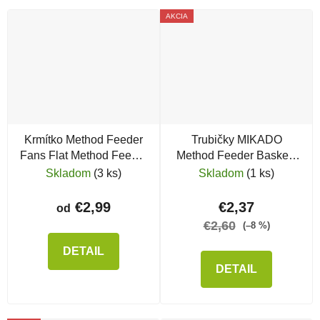
AKCIA
Krmítko Method Feeder
Trubičky MIKADO
Fans Flat Method Feeder
Method Feeder Baskets
v. 2
pre krmítka
Skladom
(3 ks)
Skladom
(1 ks)
€2,99
€2,37
od
€2,60
(–8 %)
DETAIL
DETAIL