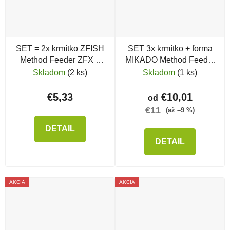
SET = 2x krmítko ZFISH
SET 3x krmítko + forma
Method Feeder ZFX +
MIKADO Method Feeder
silikónová forma
Shot Q.M.F. L
Skladom
(2 ks)
Skladom
(1 ks)
€5,33
€10,01
od
€11
(až –9 %)
DETAIL
DETAIL
AKCIA
AKCIA