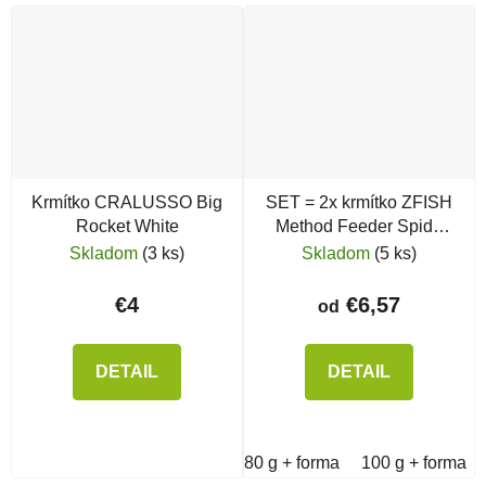
Krmítko CRALUSSO Big
SET = 2x krmítko ZFISH
Rocket White
Method Feeder Spide
Large + forma
Skladom
(3 ks)
Skladom
(5 ks)
€4
€6,57
od
DETAIL
DETAIL
80 g + forma
100 g + forma