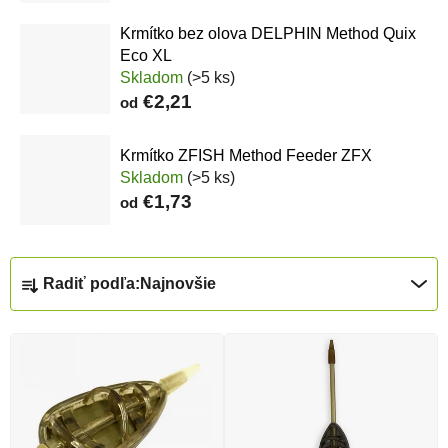
Krmítko bez olova DELPHIN Method Quix
Eco XL
Skladom
(>5 ks)
€2,21
od
Krmítko ZFISH Method Feeder ZFX
Skladom
(>5 ks)
€1,73
od
Radenie produktov
Radiť podľa:
Najnovšie
Výpis produktov