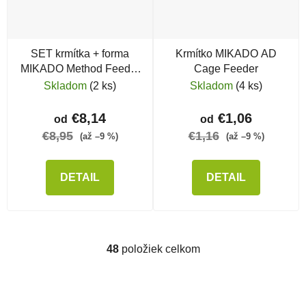
SET krmítka + forma
Krmítko MIKADO AD
MIKADO Method Feeder
Cage Feeder
Aperio L
Skladom
(2 ks)
Skladom
(4 ks)
€8,14
€1,06
od
od
€8,95
€1,16
(až –9 %)
(až –9 %)
DETAIL
DETAIL
48
položiek celkom
Ovládacie prvky výpisu