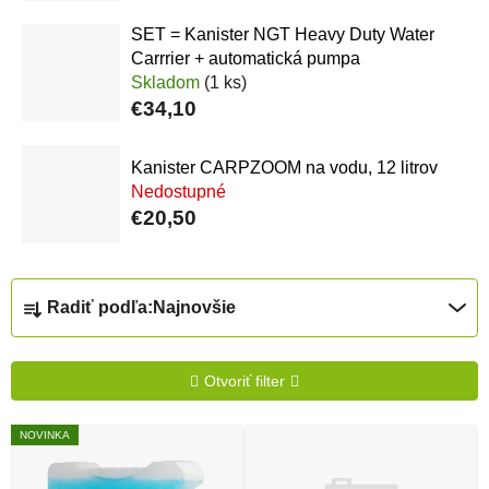
SET = Kanister NGT Heavy Duty Water
Carrrier + automatická pumpa
Skladom
(1 ks)
€34,10
Kanister CARPZOOM na vodu, 12 litrov
Nedostupné
€20,50
Radenie produktov
Radiť podľa:
Najnovšie
Otvoriť filter
Výpis produktov
NOVINKA