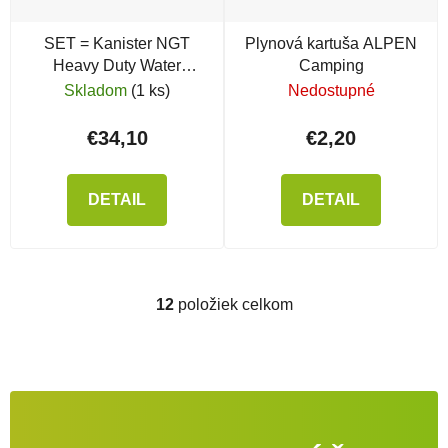
SET = Kanister NGT
Plynová kartuša ALPEN
Heavy Duty Water
Camping
Carrrier + automatická
Skladom
(1 ks)
Nedostupné
pumpa
€34,10
€2,20
DETAIL
DETAIL
12
položiek celkom
Ovládacie prvky výpisu