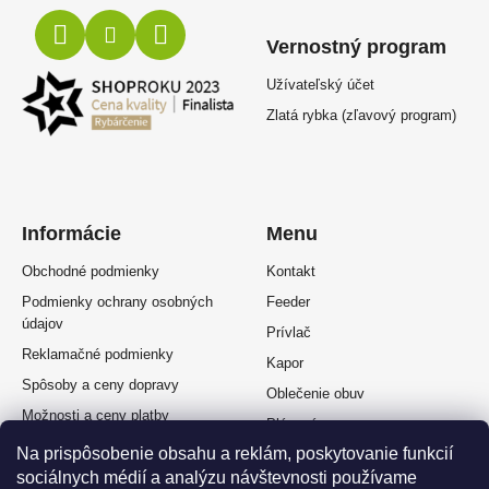
Vernostný program
Užívateľský účet
Zlatá rybka (zľavový program)
Informácie
Menu
Obchodné podmienky
Kontakt
Podmienky ochrany osobných
Feeder
údajov
Prívlač
Reklamačné podmienky
Kapor
Spôsoby a ceny dopravy
Oblečenie obuv
Možnosti a ceny platby
Plávaná
Splátkový predaj
Na prispôsobenie obsahu a reklám, poskytovanie funkcií
Muškárina
Odstúpenie od zmluvy
sociálnych médií a analýzu návštevnosti používame