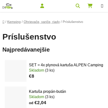
Prejsť na obsah
Hľadať
NÁKUPN
Domov
/
Kemping
/
Ohrievače, variče, riady
/
Príslušenstvo
Príslušenstvo
Najpredávanejšie
SET = 4x plynová kartuša ALPEN Camping
Skladom
(3 ks)
€8
Kartuša propán-bután
Skladom
(3 ks)
€2,04
od