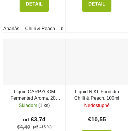
DETAIL
DETAIL
Ananás
Chilli & Peach
bloodworm & GLM
frankfurtská
Liquid CARPZOOM
Liquid NIKL Food dip
Fermented Aroma, 200
Chilli & Peach, 100ml
ml
Skladom
(1 ks)
Nedostupné
€3,74
€10,55
od
€4,40
(až –15 %)