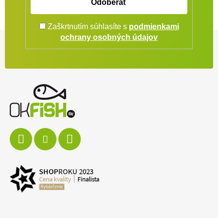
Odoberať
Zaškrtnutím súhlasíte s
podmienkami
Zápätie
ochrany osobných údajov