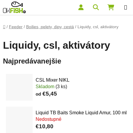
Prejsť na obsah
Hľadať
NÁKUP
Domov
/
Feeder
/
Boilies, pelety, dipy, cestá
/
Liquidy, csl, aktivátory
Liquidy, csl, aktivátory
Najpredávanejšie
CSL Mixer NIKL
Skladom
(3 ks)
€5,45
od
Liquid TB Baits Smoke Liquid Amur, 100 ml
Nedostupné
€10,80