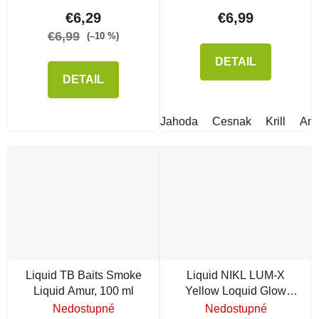
€6,29
€6,99
€6,99
(–10 %)
DETAIL
DETAIL
Jahoda
Cesnak
Krill
An
Liquid TB Baits Smoke
Liquid NIKL LUM-X
Liquid Amur, 100 ml
Yellow Loquid Glow
Corn
Nedostupné
Nedostupné