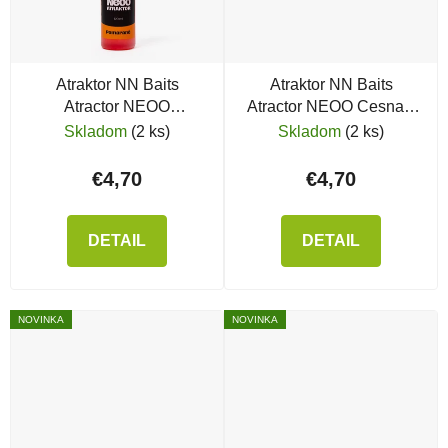
Atraktor NN Baits
Atraktor NN Baits
Atractor NEOO
Atractor NEOO Cesnak,
Pomaranč, 120 ml
120 ml
Skladom
(2 ks)
Skladom
(2 ks)
€4,70
€4,70
DETAIL
DETAIL
NOVINKA
NOVINKA