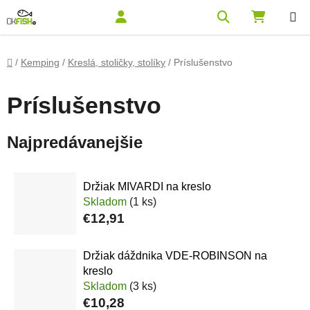
Prejsť na obsah
Hľadať
NÁKUPN
Domov
/
Kemping
/
Kreslá, stoličky, stolíky
/
Príslušenstvo
Príslušenstvo
Najpredávanejšie
Držiak MIVARDI na kreslo
Skladom
(1 ks)
€12,91
Držiak dáždnika VDE-ROBINSON na
kreslo
Skladom
(3 ks)
€10,28