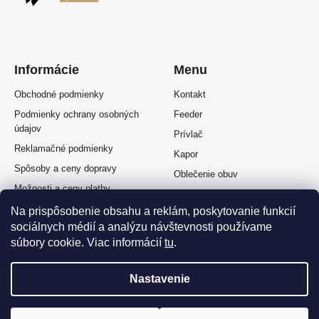
Informácie
Menu
Obchodné podmienky
Kontakt
Podmienky ochrany osobných
Feeder
údajov
Prívlač
Reklamačné podmienky
Kapor
Spôsoby a ceny dopravy
Oblečenie obuv
Možnosti a ceny platby
Plávaná
Splátkový predaj
Na prispôsobenie obsahu a reklám, poskytovanie funkcií
Muškárina
sociálnych médií a analýzu návštevnosti používame
Odstúpenie od zmluvy
súbory cookie. Viac informácií
tu
.
Nastavenie
Vytvoril Shoptet Premium
a
Adatelier