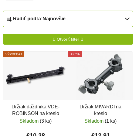
Radenie produktov
Radiť podľa:
Najnovšie
Otvoriť filter
Výpis produktov
VÝPREDAJ
AKCIA
Držiak dáždnika VDE-
Držiak MIVARDI na
ROBINSON na kreslo
kreslo
Skladom
(3 ks)
Skladom
(1 ks)
€10,28
€12,91