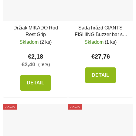
Držiak MIKADO Rod
Sada hrázd GIANTS
Rest Grip
FISHING Buzzer bar set
2 rods black
Skladom
(2 ks)
Skladom
(1 ks)
€2,18
€27,76
€2,40
(–9 %)
DETAIL
DETAIL
AKCIA
AKCIA