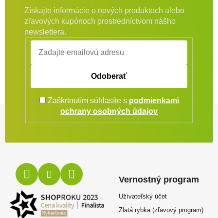
Získajte informácie o nových produktoch alebo
zľavových kupónoch prostredníctvom nášho
newslettera.
Odoberať
Zaškrtnutím súhlasíte s
podmienkami
Zápätie
ochrany osobných údajov
Vernostný program
Užívateľský účet
Zlatá rybka (zľavový program)