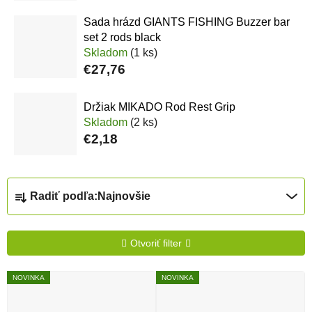
Sada hrázd GIANTS FISHING Buzzer bar
set 2 rods black
Skladom
(1 ks)
€27,76
Držiak MIKADO Rod Rest Grip
Skladom
(2 ks)
€2,18
Radenie produktov
Radiť podľa:
Najnovšie
Otvoriť filter
Výpis produktov
NOVINKA
NOVINKA