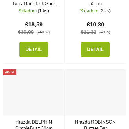
Buzz Bar Black Spot
50 cm
Magnet 2 Rods
Skladom
(1 ks)
Skladom
(2 ks)
€18,59
€10,30
€30,99
€11,32
(–40 %)
(–9 %)
DETAIL
DETAIL
AKCIA
Hrazda DELPHIN
Hrazda ROBINSON
SimpleBuzz 30cm
Buzzer Bar