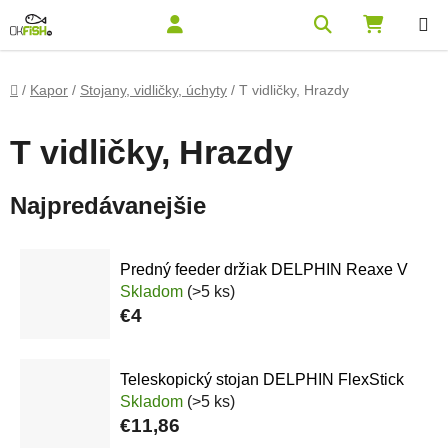
Prejsť na obsah
Hľadať
NÁKUPN
Domov
/
Kapor
/
Stojany, vidličky, úchyty
/
T vidličky, Hrazdy
T vidličky, Hrazdy
Najpredávanejšie
Predný feeder držiak DELPHIN Reaxe V
Skladom
(>5 ks)
€4
Teleskopický stojan DELPHIN FlexStick
Skladom
(>5 ks)
€11,86