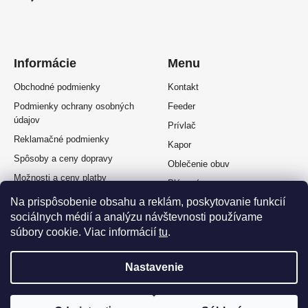
Informácie
Menu
Obchodné podmienky
Kontakt
Podmienky ochrany osobných
Feeder
údajov
Prívlač
Reklamačné podmienky
Kapor
Spôsoby a ceny dopravy
Oblečenie obuv
Možnosti a ceny platby
Plávaná
Splátkový predaj
Na prispôsobenie obsahu a reklám, poskytovanie funkcií
Muškárina
Odstúpenie od zmluvy
sociálnych médií a analýzu návštevnosti používame
súbory cookie. Viac informácií
tu
.
Nastavenie
Vytvoril Shoptet Premium
a
Adatelier