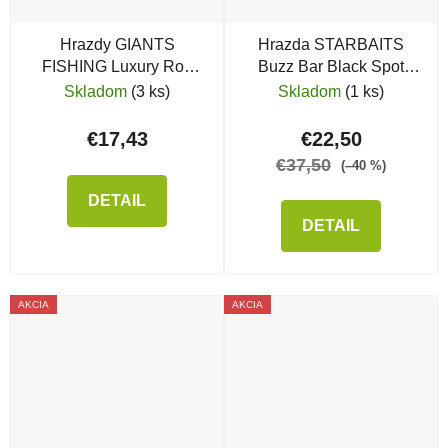
Hrazdy GIANTS
Hrazda STARBAITS
FISHING Luxury Rod
Buzz Bar Black Spot
Buzz Bar 2 Rods, 2 ks
Magnet 3 Rods
Skladom
(3 ks)
Skladom
(1 ks)
€17,43
€22,50
€37,50
(–40 %)
DETAIL
DETAIL
AKCIA
AKCIA