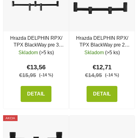
Hrazda DELPHIN RPX/
Hrazda DELPHIN RPX/
TPX BlackWay pre 3
TPX BlackWay pre 2
prúty, 40 cm
prúty, 26 cm
Skladom
(>5 ks)
Skladom
(>5 ks)
€13,56
€12,71
€15,95
€14,95
(–14 %)
(–14 %)
DETAIL
DETAIL
AKCIA