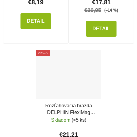
€8,19
€17,81
€20,95
(–14 %)
DETAIL
DETAIL
AKCIA
Rozťahovacia hrazda
DELPHIN FlexiMag
Buzz XL
Skladom
(>5 ks)
€21,21