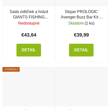
Sada vidličiek a hrázd
Stojan PROLOGIC
GIANTS FISHING
Avenger Buzz Bar Kit &
Gaube Buzzer Bar Set 2
Carrycase 2 Rod
Nedostupné
Skladom
(1 ks)
Rods Black
€43,64
€39,99
DETAIL
DETAIL
VÝPREDAJ