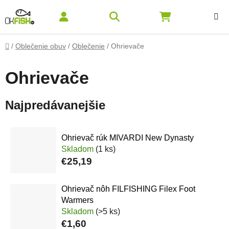
Prejsť na obsah
Hľadať
NÁKUPNÝ K
Domov
/
Oblečenie obuv
/
Oblečenie
/
Ohrievače
Ohrievače
Najpredávanejšie
Ohrievač rúk MIVARDI New Dynasty
Skladom
(1 ks)
€25,19
Ohrievač nôh FILFISHING Filex Foot
Warmers
Skladom
(>5 ks)
€1,60