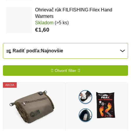
Ohrievač rúk FILFISHING Filex Hand
Warmers
Skladom
(>5 ks)
€1,60
Radenie produktov
Radiť podľa:
Najnovšie
Otvoriť filter
Výpis produktov
AKCIA