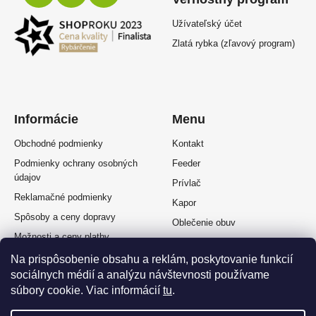
Užívateľský účet
Zlatá rybka (zľavový program)
Informácie
Menu
Obchodné podmienky
Kontakt
Podmienky ochrany osobných
Feeder
údajov
Prívlač
Reklamačné podmienky
Kapor
Spôsoby a ceny dopravy
Oblečenie obuv
Možnosti a ceny platby
Plávaná
Splátkový predaj
Na prispôsobenie obsahu a reklám, poskytovanie funkcií
Muškárina
sociálnych médií a analýzu návštevnosti používame
Odstúpenie od zmluvy
súbory cookie. Viac informácií
tu
.