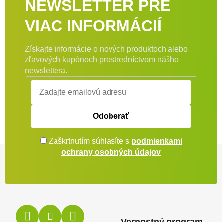
NEWSLETTER PRE
VIAC INFORMÁCIÍ
Získajte informácie o nových produktoch alebo
zľavových kupónoch prostredníctvom nášho
newslettera.
Odoberať
Zaškrtnutím súhlasíte s
podmienkami
Zápätie
ochrany osobných údajov
Vernostný program