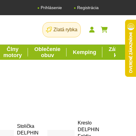
Registrácia
Prihlásenie
Zlatá rybka
NÁKUPNÝ K
Člny
Oblečenie
Záhrada
Kemping
motory
obuv
kutil
Kreslo
Stolička
DELPHIN
DELPHIN