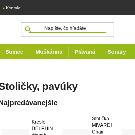
Kontakt
Sumec
Muškárina
Plávaná
Sonary
Stoličky, pavúky
Najpredávanejšie
Stolička
Kreslo
MIVARDI
DELPHIN
Chair