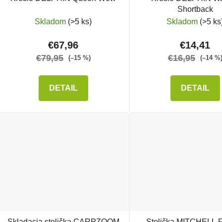
Shortback
Skladom
(>5 ks)
Skladom
(>5 ks
€67,96
€14,41
€79,95
€16,95
(–15 %)
(–14 %
DETAIL
DETAIL
Skladacia stolička CARPZOOM
Stolička MITCHELL F