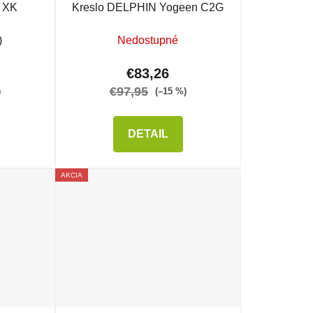
N XK
Kreslo DELPHIN Yogeen C2G
)
Nedostupné
€83,26
€97,95
)
(–15 %)
DETAIL
AKCIA