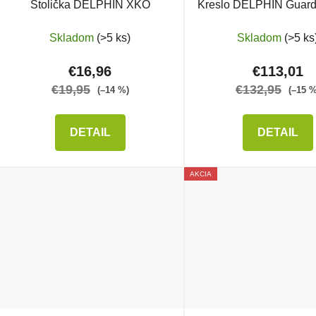
Stolička DELPHIN XKO
Kreslo DELPHIN Guar
Skladom
(>5 ks)
Skladom
(>5 ks
€16,96
€113,01
€19,95
€132,95
(–14 %)
(–15 %
DETAIL
DETAIL
AKCIA