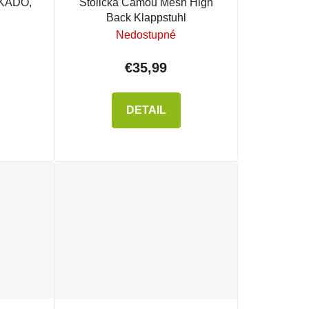
IKADO,
Stolička Camou Mesh High
Back Klappstuhl
Nedostupné
€35,99
DETAIL