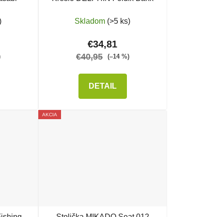
)
Skladom
(>5 ks)
€34,81
€40,95
)
(–14 %)
DETAIL
AKCIA
ishing
Stolička MIKADO Seat 012