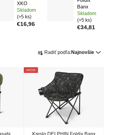
Foldix
XKO
Banx
Skladom
Skladom
(>5 ks)
(>5 ks)
€16,96
€34,81
Radenie produktov
Radiť podľa:
Najnovšie
AKCIA
asabi
Kreslo DELPHIN Foldix Banx