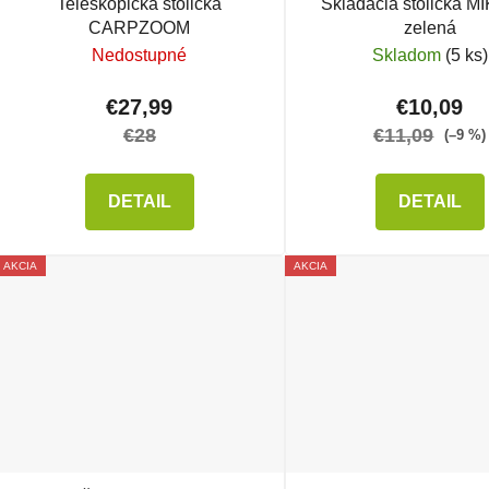
Teleskopická stolička
Skladacia stolička M
CARPZOOM
zelená
Nedostupné
Skladom
(5 ks)
€27,99
€10,09
€28
€11,09
(–9 %)
DETAIL
DETAIL
AKCIA
AKCIA