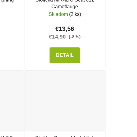
Camoflauge
Skladom
(2 ks)
€13,56
€14,90
(–8 %)
DETAIL