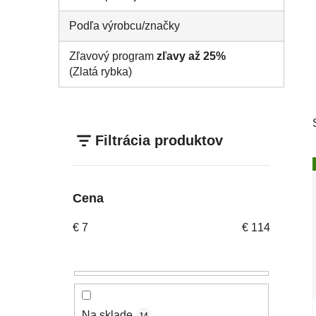
Podľa výrobcu/značky
Zľavový program
zľavy až 25%
(Zlatá rybka)
Filtrácia produktov
Cena
€
7
€
114
Na sklade
14