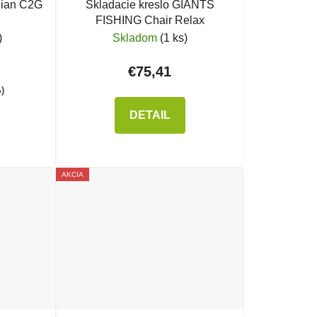
dian C2G
Skladacie kreslo GIANTS
FISHING Chair Relax
)
Skladom
(1 ks)
€75,41
)
DETAIL
AKCIA