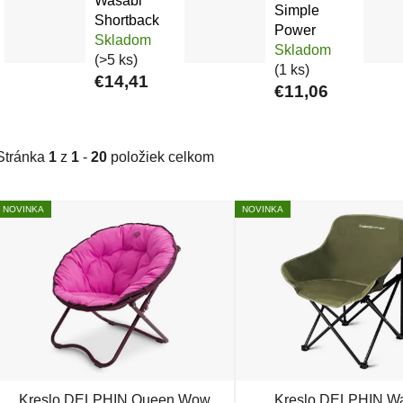
Wasabi
Simple
Shortback
Power
Skladom
Skladom
(>5 ks)
(1 ks)
€14,41
€11,06
Stránka
1
z
1
-
20
položiek celkom
Výpis produktov
NOVINKA
NOVINKA
Kreslo DELPHIN Queen Wow
Kreslo DELPHIN W