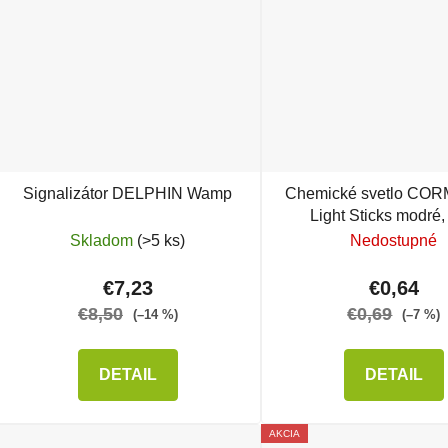
Signalizátor DELPHIN Wamp
Chemické svetlo C
Light Sticks modré,
Skladom
(>5 ks)
Nedostupné
€7,23
€0,64
€8,50
€0,69
(–14 %)
(–7 %)
DETAIL
DETAIL
AKCIA