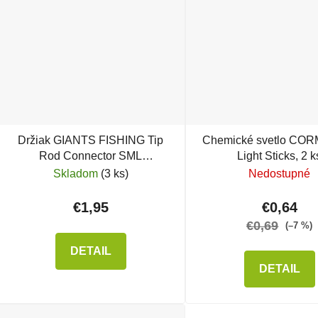
Držiak GIANTS FISHING Tip
Chemické svetlo C
Rod Connector SML
Light Sticks, 2 k
chemického svetla
Skladom
(3 ks)
Nedostupné
€1,95
€0,64
€0,69
(–7 %)
DETAIL
DETAIL