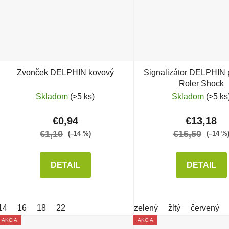
Zvonček DELPHIN kovový
Signalizátor DELPHIN 
Roler Shock
Skladom
(>5 ks)
Skladom
(>5 ks
€0,94
€13,18
€1,10
€15,50
(–14 %)
(–14 %
DETAIL
DETAIL
14
16
18
22
zelený
žltý
červený
AKCIA
AKCIA