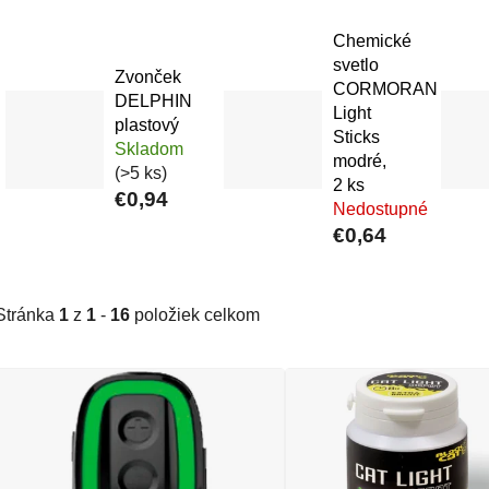
Chemické
svetlo
Zvonček
CORMORAN
DELPHIN
Light
plastový
Sticks
Skladom
modré,
(>5 ks)
2 ks
€0,94
Nedostupné
€0,64
Stránka
1
z
1
-
16
položiek celkom
Výpis produktov