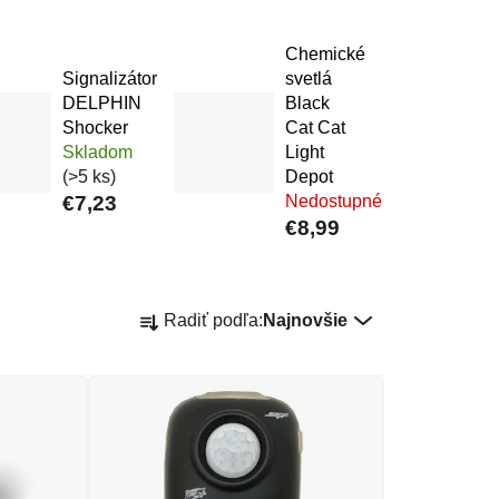
Chemické
Signalizátor
svetlá
DELPHIN
Black
Shocker
Cat Cat
Skladom
Light
(>5 ks)
Depot
€7,23
Nedostupné
€8,99
Radenie produktov
Radiť podľa:
Najnovšie