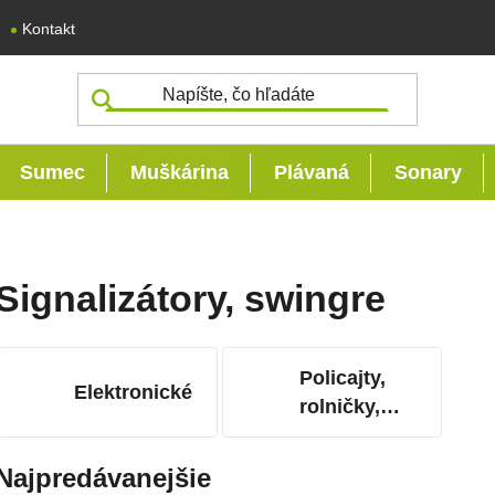
Kontakt
Sumec
Muškárina
Plávaná
Sonary
Signalizátory, swingre
Policajty,
Elektronické
rolničky,
chem.svetlá
Najpredávanejšie