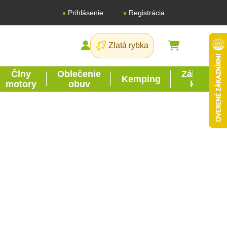
Registrácia
Prihlásenie
Zlatá rybka
NÁKUPNÝ K
Člny
Oblečenie
Záhrada
Kemping
motory
obuv
kutil