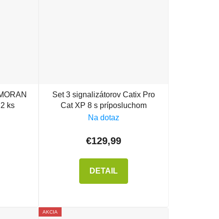
ORMORAN
Set 3 signalizátorov Catix Pro
 2 ks
Cat XP 8 s príposluchom
Na dotaz
€129,99
DETAIL
AKCIA