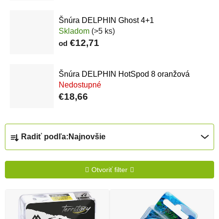
Šnúra DELPHIN Ghost 4+1
Skladom
(>5 ks)
€12,71
od
Šnúra DELPHIN HotSpod 8 oranžová
Nedostupné
€18,66
Radenie produktov
Radiť podľa:
Najnovšie
Otvoriť filter
Výpis produktov