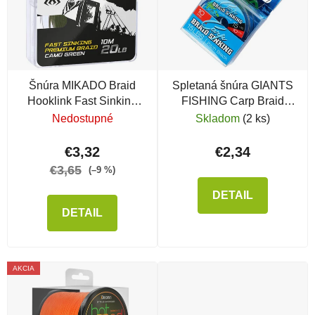
Šnúra MIKADO Braid
Spletaná šnúra GIANTS
Hooklink Fast Sinking
FISHING Carp Braid
Premium Braid Camo
Sinking Pitch Black
Nedostupné
Skladom
(2 ks)
Green
€3,32
€2,34
€3,65
(–9 %)
DETAIL
DETAIL
AKCIA