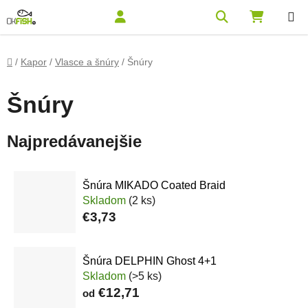
Prejsť na obsah
Hľadať
NÁKUPN
Domov
/
Kapor
/
Vlasce a šnúry
/
Šnúry
Šnúry
Najpredávanejšie
Šnúra MIKADO Coated Braid
Skladom
(2 ks)
€3,73
Šnúra DELPHIN Ghost 4+1
Skladom
(>5 ks)
€12,71
od