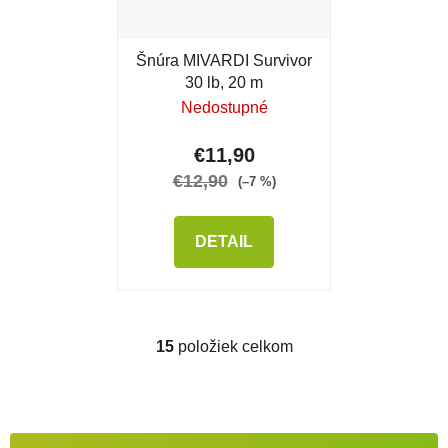
Šnúra MIVARDI Survivor
30 lb, 20 m
Nedostupné
€11,90
€12,90
(–7 %)
DETAIL
15
položiek celkom
Ovládacie prvky výpisu