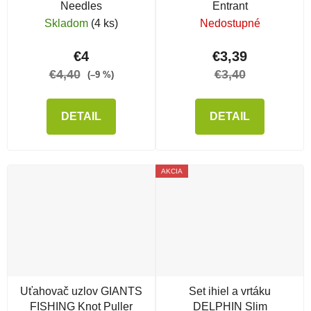
Needles
Entrant
Skladom
(4 ks)
Nedostupné
€4
€3,39
€4,40
€3,40
(–9 %)
DETAIL
DETAIL
AKCIA
Uťahovač uzlov GIANTS
Set ihiel a vrtáku
FISHING Knot Puller
DELPHIN Slim