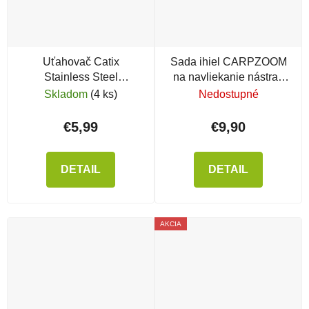
Uťahovač Catix
Sada ihiel CARPZOOM
Stainless Steel
na navliekanie nástrah
Knotenbinder/ Tool
4+1
Skladom
(4 ks)
Nedostupné
€5,99
€9,90
DETAIL
DETAIL
AKCIA