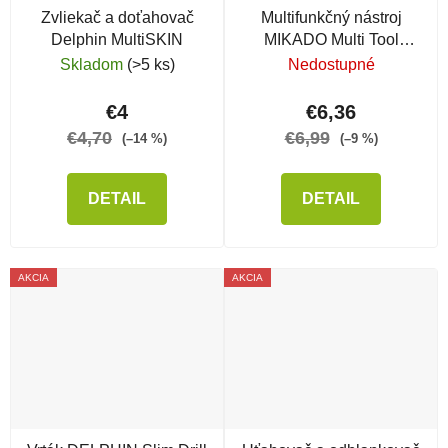
Zvliekač a doťahovač
Multifunkčný nástroj
Delphin MultiSKIN
MIKADO Multi Tool
uťahovač
Skladom
(>5 ks)
Nedostupné
€4
€6,36
€4,70
€6,99
(–14 %)
(–9 %)
DETAIL
DETAIL
AKCIA
AKCIA