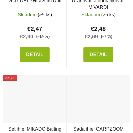
Vrták DELPHIN Slim Drill
Uťahovač a odblankovač
MIVARDI
Skladom
(>5 ks)
Skladom
(>5 ks)
€2,47
€2,48
€2,90
€2,69
(–14 %)
(–7 %)
DETAIL
DETAIL
AKCIA
Set ihiel MIKADO Baiting
Sada ihiel CARPZOOM