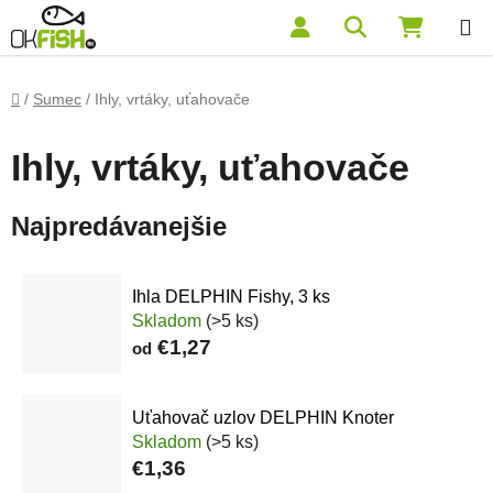
Prejsť na obsah
Hľadať
NÁKUP
Domov
/
Sumec
/
Ihly, vrtáky, uťahovače
Ihly, vrtáky, uťahovače
Najpredávanejšie
Ihla DELPHIN Fishy, 3 ks
Skladom
(>5 ks)
€1,27
od
Uťahovač uzlov DELPHIN Knoter
Skladom
(>5 ks)
€1,36