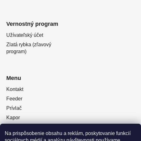
Vernostný program
Užívateľský účet
Zlatá rybka (zľavový
program)
Menu
Kontakt
Feeder
Prívlač
Kapor
Oblečenie obuv
Na prispôsobenie obsahu a reklám, poskytovanie funkcií
Plávaná
sociálnych médií a analýzu návštevnosti používame