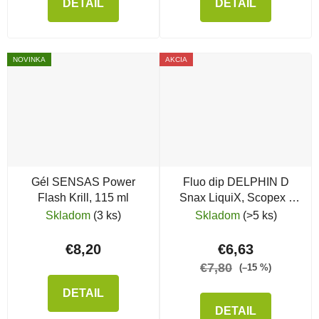
DETAIL
DETAIL
NOVINKA
AKCIA
Gél SENSAS Power
Fluo dip DELPHIN D
Flash Krill, 115 ml
Snax LiquiX, Scopex -
Vanilka
Skladom
(3 ks)
Skladom
(>5 ks)
€8,20
€6,63
€7,80
(–15 %)
DETAIL
DETAIL