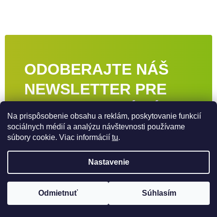
ODOBERAJTE NÁŠ
NEWSLETTER PRE
VIAC INFORMÁCIÍ
Na prispôsobenie obsahu a reklám, poskytovanie funkcií
sociálnych médií a analýzu návštevnosti používame
Získajte informácie o nových produktoch alebo
súbory cookie. Viac informácií
tu
.
zľavových kupónoch prostredníctvom nášho
newslettera.
Nastavenie
Odmietnuť
Súhlasím
Odoberať