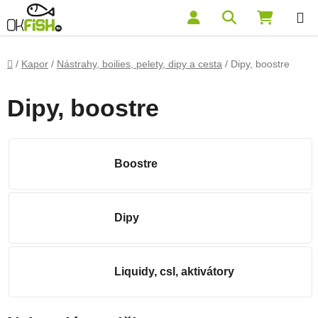
Prejsť na obsah
Hľadať
NÁKUP
Domov
/
Kapor
/
Nástrahy, boilies, pelety, dipy a cesta
/
Dipy, boostre
Dipy, boostre
Boostre
Dipy
Liquidy, csl, aktivátory