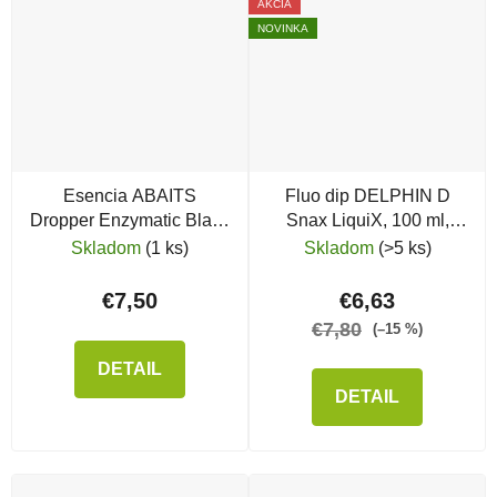
AKCIA
NOVINKA
Esencia ABAITS
Fluo dip DELPHIN D
Dropper Enzymatic Black
Snax LiquiX, 100 ml,
G.L.M.
Losos & Rak
Skladom
(1 ks)
Skladom
(>5 ks)
€7,50
€6,63
€7,80
(–15 %)
DETAIL
DETAIL