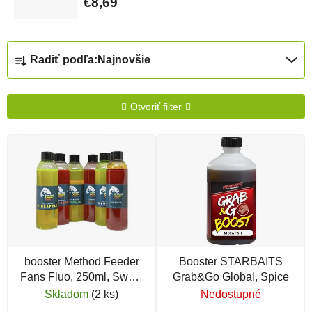
€8,69
Radenie produktov
Radiť podľa:
Najnovšie
Otvoriť filter
Výpis produktov
booster Method Feeder
Booster STARBAITS
Fans Fluo, 250ml, Sweet
Grab&Go Global, Spice
Mango
Skladom
(2 ks)
Nedostupné