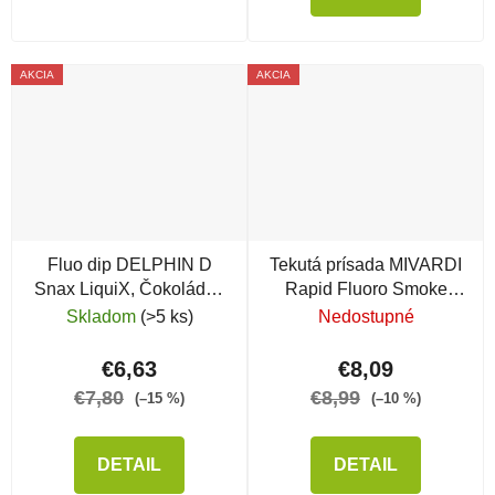
AKCIA
AKCIA
Fluo dip DELPHIN D
Tekutá prísada MIVARDI
Snax LiquiX, Čokoláda -
Rapid Fluoro Smoke
Banán
Sweet
Skladom
(>5 ks)
Nedostupné
€6,63
€8,09
€7,80
€8,99
(–15 %)
(–10 %)
DETAIL
DETAIL