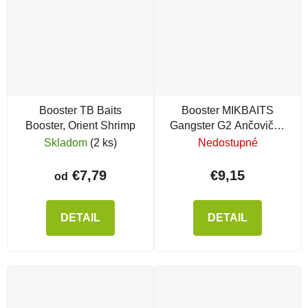
Booster TB Baits
Booster MIKBAITS
Booster, Orient Shrimp
Gangster G2 Ančovička
& Krab & Asa
Skladom
(2 ks)
Nedostupné
€7,79
€9,15
od
DETAIL
DETAIL