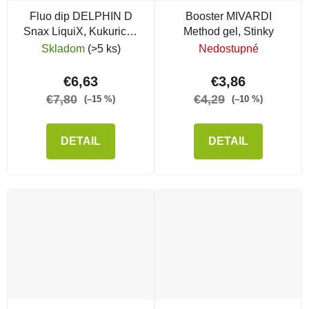
Fluo dip DELPHIN D
Booster MIVARDI
Snax LiquiX, Kukurica -
Method gel, Stinky
Ananás
Skladom
(>5 ks)
Nedostupné
€6,63
€3,86
€7,80
€4,29
(–15 %)
(–10 %)
DETAIL
DETAIL