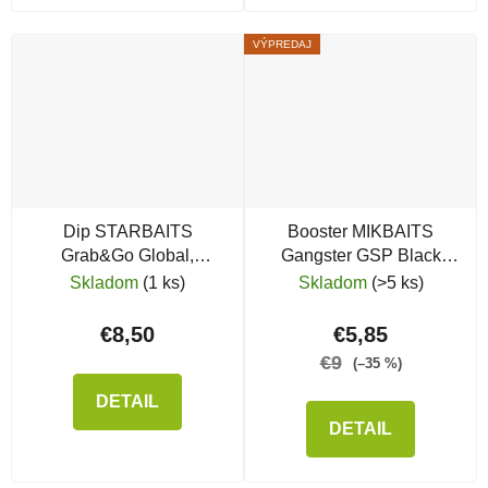
VÝPREDAJ
Dip STARBAITS
Booster MIKBAITS
Grab&Go Global,
Gangster GSP Black
Banana Cream
Squid
Skladom
(1 ks)
Skladom
(>5 ks)
€8,50
€5,85
€9
(–35 %)
DETAIL
DETAIL