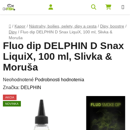
Prejsť na obsah
Hľadať
NÁKUPN
Domov
/
Kapor
/
Nástrahy, boilies, pelety, dipy a cesta
/
Dipy, boostre
/
Dipy
/
Fluo dip DELPHIN D Snax LiquiX, 100 ml, Slivka &
Moruša
Fluo dip DELPHIN D Snax
LiquiX, 100 ml, Slivka &
Moruša
Priemerné hodnotenie produktu je 0,0 z 5 hviezdičiek.
Neohodnotené
Podrobnosti hodnotenia
Značka:
DELPHIN
AKCIA
NOVINKA