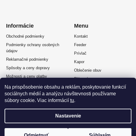
Informácie
Menu
Obchodné podmienky
Kontakt
Podmienky ochrany osobných
Feeder
údajov
Prívlač
Reklamačné podmienky
Kapor
Spôsoby a ceny dopravy
Oblečenie obuv
Možnosti a ceny platby
Plávaná
Splátkový predaj
Na prispôsobenie obsahu a reklám, poskytovanie funkcií
Muškárina
Odstúpenie od zmluvy
sociálnych médií a analýzu návštevnosti používame
súbory cookie. Viac informácií
tu
.
Nastavenie
Vytvoril Shoptet Premium
a
Adatelier
Odmietnuť
Súhlasím