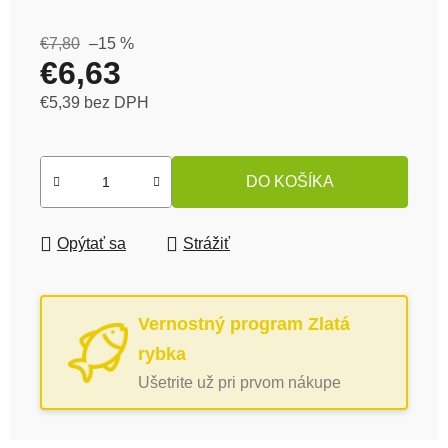
€7,80
–15 %
€6,63
€5,39 bez DPH
Jednotková cena:
DO KOŠÍKA
Opýtať sa
Strážiť
Vernostný program Zlatá
rybka
Ušetrite už pri prvom nákupe