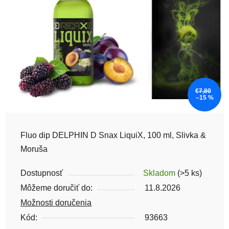
€7,80
–15 %
Fluo dip DELPHIN D Snax LiquiX, 100 ml, Slivka &
Moruša
Dostupnosť
Skladom
(>5 ks)
Môžeme doručiť do:
11.8.2026
Možnosti doručenia
Kód:
93663