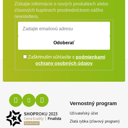
Získajte informácie o nových produktoch alebo
zľavových kupónoch prostredníctvom nášho
newslettera.
Odoberať
Zaškrtnutím súhlasíte s
podmienkami
Zápätie
ochrany osobných údajov
Vernostný program
Užívateľský účet
Zlatá rybka (zľavový program)