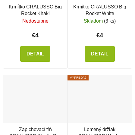
Krmítko CRALUSSO Big
Krmítko CRALUSSO Big
Rocket Khaki
Rocket White
Nedostupné
Skladom
(3 ks)
€4
€4
DETAIL
DETAIL
VÝPREDAJ
Zapichovací tŕň
Lomený držiak