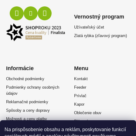
Vernostný program
Užívateľský účet
Zlatá rybka (zľavový program)
Informácie
Menu
Obchodné podmienky
Kontakt
Podmienky ochrany osobných
Feeder
údajov
Prívlač
Reklamačné podmienky
Kapor
Spôsoby a ceny dopravy
Oblečenie obuv
Možnosti a ceny platby
Plávaná
Splátkový predaj
Na prispôsobenie obsahu a reklám, poskytovanie funkcií
Muškárina
Odstúpenie od zmluvy