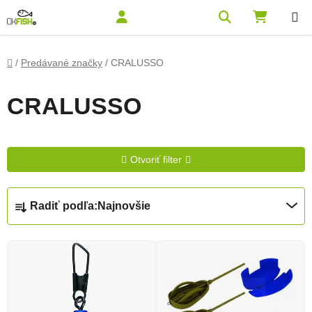
Prejsť na obsah
Hľadať
NÁKUPN
Domov
/
Predávané značky
/
CRALUSSO
CRALUSSO
Otvoriť filter
Radenie produktov
Radiť podľa:
Najnovšie
Výpis produktov