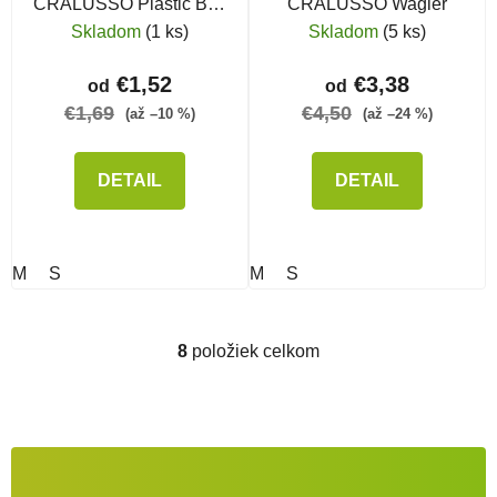
CRALUSSO Plastic Bait
CRALUSSO Wagler
Spike
Skladom
(1 ks)
Skladom
(5 ks)
€1,52
€3,38
od
od
€1,69
€4,50
(až –10 %)
(až –24 %)
DETAIL
DETAIL
M
S
M
S
8
položiek celkom
Ovládacie prvky výpisu