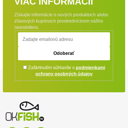
VIAC INFORMÁCIÍ
Získajte informácie o nových produktoch alebo
zľavových kupónoch prostredníctvom nášho
newslettera.
Odoberať
Zaškrtnutím súhlasíte s
podmienkami
Zápätie
ochrany osobných údajov