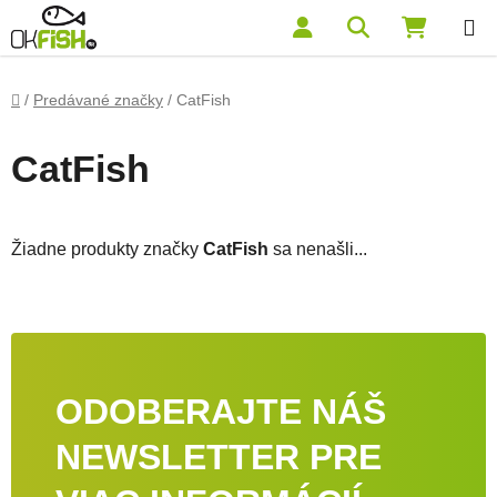
Prejsť na obsah
Hľadať
NÁKUP
Domov
/
Predávané značky
/
CatFish
CatFish
Žiadne produkty značky
CatFish
sa nenašli...
ODOBERAJTE NÁŠ
NEWSLETTER PRE