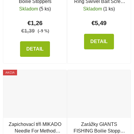
Boilie Stoppers
Ring Swivel Bait Screw
Large
Skladom
(5 ks)
Skladom
(1 ks)
€1,26
€5,49
€1,39
(–9 %)
DETAIL
DETAIL
AKCIA
Zapichovací tŕň MIKADO
Zarážky GIANTS
Needle For Method
FISHING Boilie Stopper