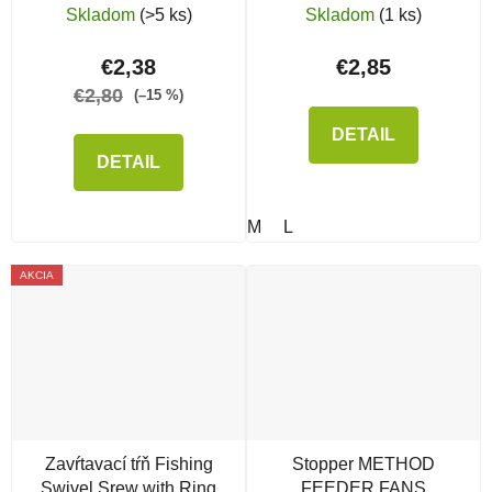
Prepared Traps
Skladom
(>5 ks)
Skladom
(1 ks)
€2,38
€2,85
€2,80
(–15 %)
DETAIL
DETAIL
M
L
AKCIA
Zavŕtavací tŕň Fishing
Stopper METHOD
Swivel Srew with Ring
FEEDER FANS