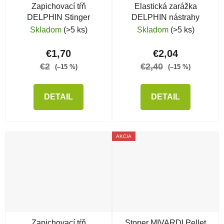
Zapichovací tŕň
Elastická zarážka
DELPHIN Stinger
DELPHIN nástrahy
Skladom
(>5 ks)
Skladom
(>5 ks)
€1,70
€2,04
€2
€2,40
(–15 %)
(–15 %)
DETAIL
DETAIL
AKCIA
Zapichovací tŕň
Stoper MIVARDI Pellet