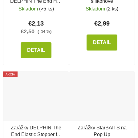
DELPHIN The End Heli
silikónové
Stopper
Skladom
(>5 ks)
Skladom
(2 ks)
€2,13
€2,99
€2,50
(–14 %)
DETAIL
DETAIL
AKCIA
Zarážky DELPHIN The
Zarážky StarBAITS na
End Elastic Stopper for
Pop Up