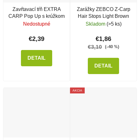
Zavŕtavací tŕň EXTRA
Zarážky ZEBCO Z-Carp
CARP Pop Up s krúžkom
Hair Stops Light Brown
Nedostupné
Skladom
(>5 ks)
€2,39
€1,86
€3,10
(–40 %)
DETAIL
DETAIL
AKCIA