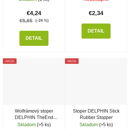
nástrahy
€4,24
€2,34
€5,65
(–24 %)
DETAIL
DETAIL
AKCIA
AKCIA
Wolfrámový stoper
Stoper DELPHIN Stick
DELPHIN TheEnd
Rubber Stopper
Tungsten Stopper
Skladom
(>5 ks)
Skladom
(>5 ks)