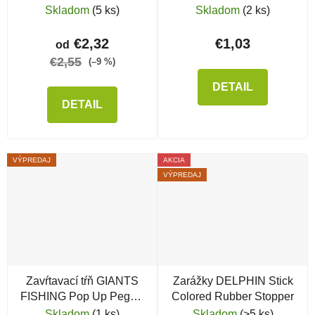
Feeder s konektorom
Mate Green
Skladom
(5 ks)
Skladom
(2 ks)
€2,32
€1,03
od
€2,55
(–9 %)
DETAIL
DETAIL
VÝPREDAJ
AKCIA
VÝPREDAJ
Zavŕtavací tŕň GIANTS
Zarážky DELPHIN Stick
FISHING Pop Up Pegs s
Colored Rubber Stopper
očkom
Skladom
(1 ks)
Skladom
(>5 ks)