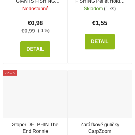
GIANTS FISHING
FISHING Pellet Holder
Rubber Beads
Clear
Nedostupné
Skladom
(1 ks)
Transparent Brown
€0,98
€1,55
€0,99
(–1 %)
DETAIL
DETAIL
AKCIA
Stoper DELPHIN The
Zarážkové guličky
End Ronnie
CarpZoom