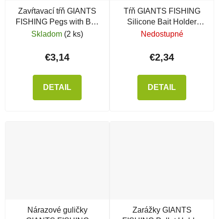
Zavŕtavací tŕň GIANTS
Tŕň GIANTS FISHING
FISHING Pegs with Bait
Silicone Bait Holder
Rings
Spike
Skladom
(2 ks)
Nedostupné
€3,14
€2,34
DETAIL
DETAIL
Nárazové guličky
Zarážky GIANTS