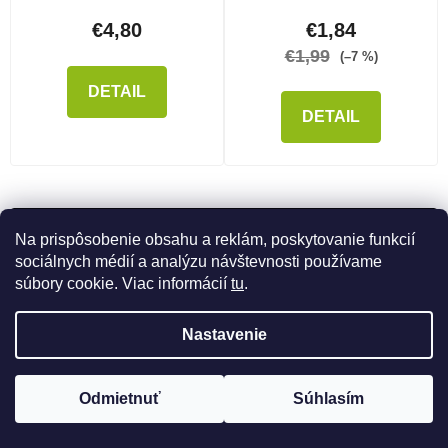
€4,80
€1,84
€1,99
(–7 %)
DETAIL
DETAIL
NAČÍTAŤ 38 ĎALŠÍCH
Na prispôsobenie obsahu a reklám, poskytovanie funkcií
sociálnych médií a analýzu návštevnosti používame
Stránkovanie
súbory cookie. Viac informácií
tu
.
1
2
Ovládacie prvky výpisu
98
položiek celkom
Nastavenie
HORE
Odmietnuť
Súhlasím