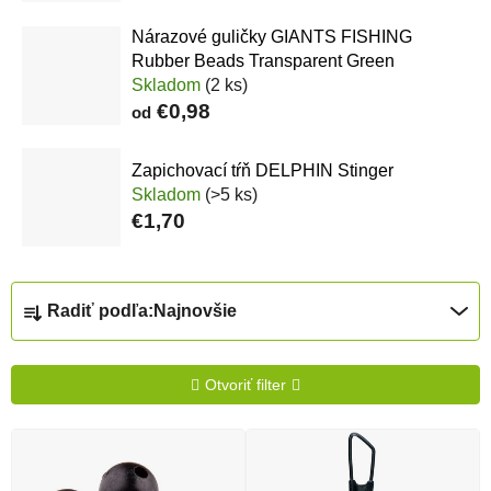
Nárazové guličky GIANTS FISHING
Rubber Beads Transparent Green
Skladom
(2 ks)
€0,98
od
Zapichovací tŕň DELPHIN Stinger
Skladom
(>5 ks)
€1,70
Radenie produktov
Radiť podľa:
Najnovšie
Otvoriť filter
Výpis produktov