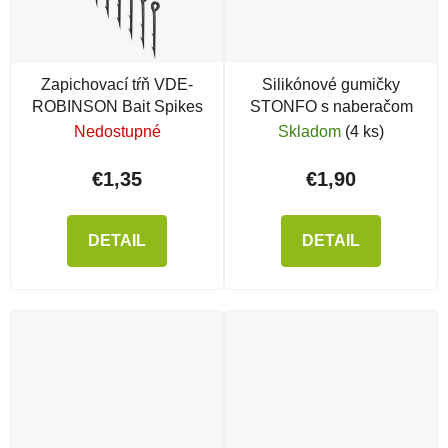
Zapichovací tŕň VDE-
Silikónové gumičky
ROBINSON Bait Spikes
STONFO s naberačom
Nedostupné
Skladom
(4 ks)
€1,35
€1,90
DETAIL
DETAIL