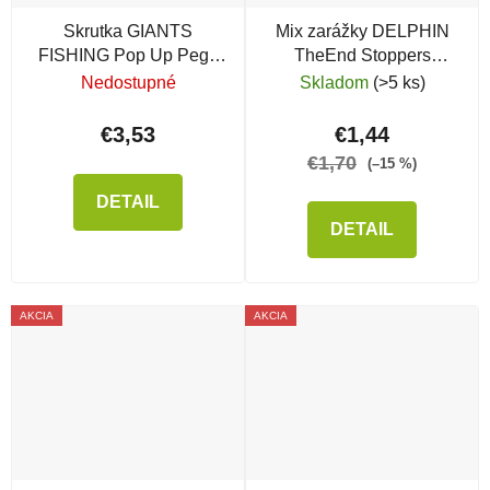
Skrutka GIANTS
Mix zarážky DELPHIN
FISHING Pop Up Pegs
TheEnd Stoppers
with Bait Rings s očkom
Classic, 126 ks
Nedostupné
Skladom
(>5 ks)
€3,53
€1,44
€1,70
(–15 %)
DETAIL
DETAIL
AKCIA
AKCIA