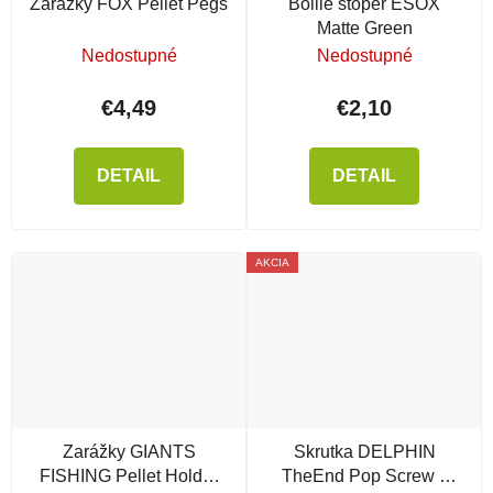
Zarážky FOX Pellet Pegs
Boilie stoper ESOX
Matte Green
Nedostupné
Nedostupné
€4,49
€2,10
DETAIL
DETAIL
AKCIA
Zarážky GIANTS
Skrutka DELPHIN
FISHING Pellet Holder
TheEnd Pop Screw s