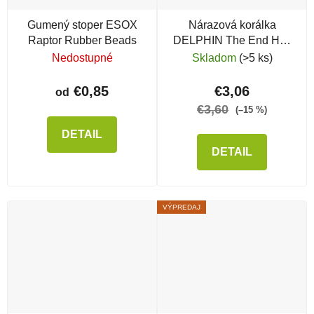
Gumený stoper ESOX
Nárazová korálka
Raptor Rubber Beads
DELPHIN The End Heli
Stopper
Nedostupné
Skladom
(>5 ks)
€0,85
€3,06
od
€3,60
(–15 %)
DETAIL
DETAIL
VÝPREDAJ