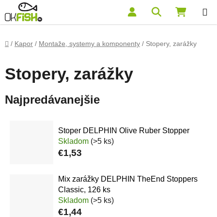
Prejsť na obsah
Hľadať
NÁKUP
Domov
/
Kapor
/
Montaže, systemy a komponenty
/
Stopery, zarážky
Stopery, zarážky
Najpredávanejšie
Stoper DELPHIN Olive Ruber Stopper
Skladom
(>5 ks)
€1,53
Mix zarážky DELPHIN TheEnd Stoppers
Classic, 126 ks
Skladom
(>5 ks)
€1,44