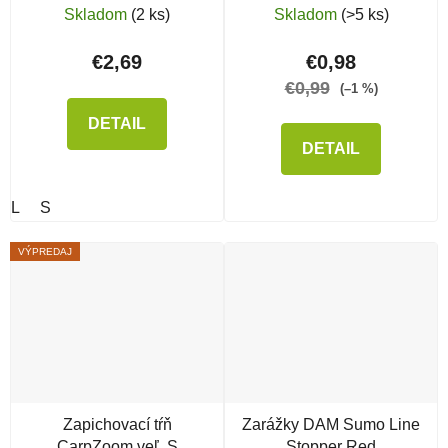
Ring
Skladom
(2 ks)
Skladom
(>5 ks)
€2,69
€0,98
€0,99
(–1 %)
DETAIL
DETAIL
L
S
VÝPREDAJ
Zapichovací tŕň
Zarážky DAM Sumo Line
CarpZoom veľ. S
Stopper Red