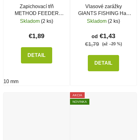
Zapichovací tŕň
Vlasové zarážky
METHOD FEEDER
GIANTS FISHING Hair
FANS Bait Thorn
Stopper
Skladom
(2 ks)
Skladom
(2 ks)
€1,89
€1,43
od
€1,79
(až –20 %)
DETAIL
DETAIL
10 mm
AKCIA
NOVINKA