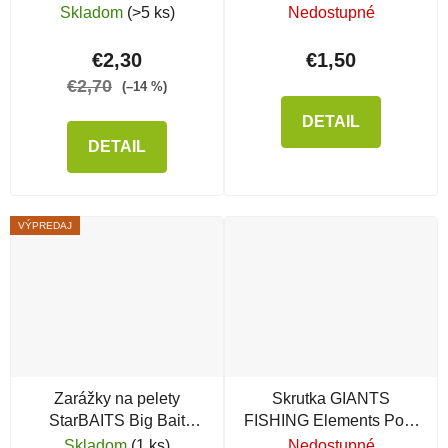
Skladom
(>5 ks)
Nedostupné
€2,30
€1,50
€2,70
(–14 %)
DETAIL
DETAIL
VÝPREDAJ
Zarážky na pelety
Skrutka GIANTS
StarBAITS Big Bait
FISHING Elements Pop-
Stopper
Up Pegs Clear na
Skladom
(1 ks)
Nedostupné