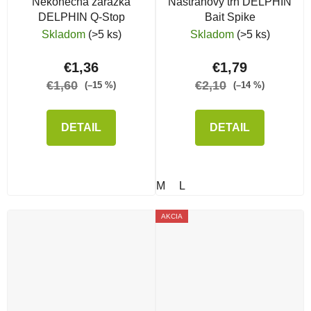
Nekonečná zarážka
Nástrahový tŕň DELPHIN
DELPHIN Q-Stop
Bait Spike
Skladom
(>5 ks)
Skladom
(>5 ks)
€1,36
€1,79
€1,60
€2,10
(–15 %)
(–14 %)
DETAIL
DETAIL
M
L
AKCIA