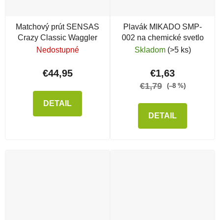
Matchový prút SENSAS
Plavák MIKADO SMP-
Crazy Classic Waggler
002 na chemické svetlo
Nedostupné
Skladom
(>5 ks)
€44,95
€1,63
€1,79
(–8 %)
DETAIL
DETAIL