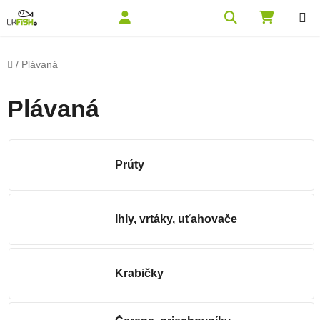
Prejsť na obsah
Hľadať
NÁKUPN
Domov
/
Plávaná
Plávaná
Prúty
Ihly, vrtáky, uťahovače
Krabičky