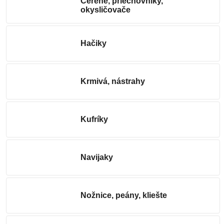
Čerene, priechovníky,
okysličovače
Hačiky
Krmivá, nástrahy
Kufríky
Navijaky
Nožnice, peány, kliešte