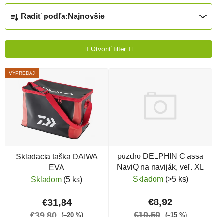
Radenie produktov
Radiť podľa:
Najnovšie
Otvoriť filter
Výpis produktov
VÝPREDAJ
púzdro DELPHIN Classa
Skladacia taška DAIWA
NaviQ na naviják, veľ. XL
EVA
Skladom
(>5 ks)
Skladom
(5 ks)
€8,92
€31,84
€10,50
€39,80
(–15 %)
(–20 %)