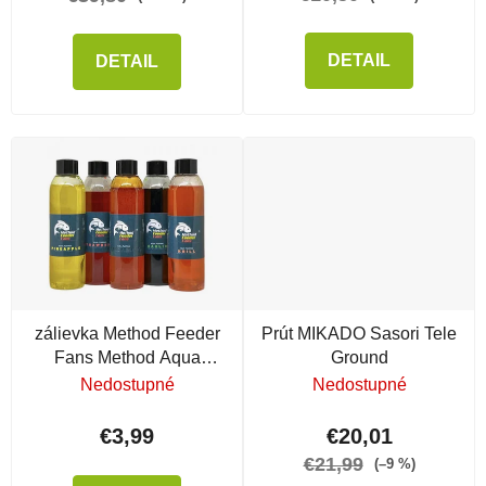
DETAIL
DETAIL
zálievka Method Feeder
Prút MIKADO Sasori Tele
Fans Method Aqua
Ground
Tunning, 200ml, Sweet
Nedostupné
Nedostupné
Mango
€3,99
€20,01
€21,99
(–9 %)