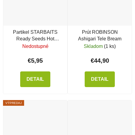
Partikel STARBAITS
Prút ROBINSON
Ready Seeds Hot
Ashigari Tele Bream
Demon Corn
Nedostupné
Skladom
(1 ks)
€5,95
€44,90
DETAIL
DETAIL
VÝPREDAJ