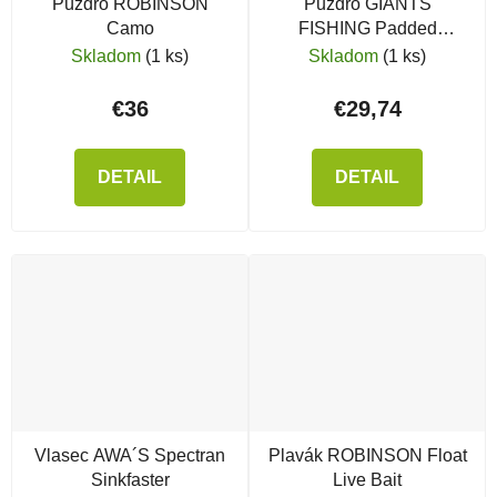
Púzdro ROBINSON
Puzdro GIANTS
Camo
FISHING Padded
Sleeves 1 Rod
Skladom
(1 ks)
Skladom
(1 ks)
€36
€29,74
DETAIL
DETAIL
Vlasec AWA´S Spectran
Plavák ROBINSON Float
Sinkfaster
Live Bait