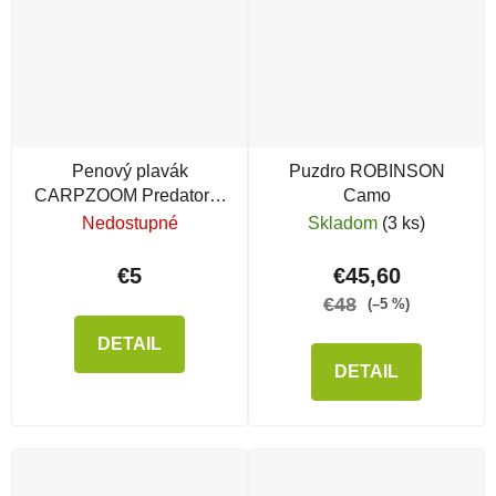
Penový plavák
Puzdro ROBINSON
CARPZOOM Predator-Z
Camo
EVA s olovom
Nedostupné
Skladom
(3 ks)
€5
€45,60
€48
(–5 %)
DETAIL
DETAIL