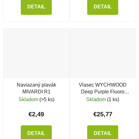
DETAIL
DETAIL
Naviazaný plavák
Vlasec WYCHWOOD
MIVARDI R1
Deep Purple Fluoro
Coated Mono
Skladom
(>5 ks)
Skladom
(1 ks)
€2,49
€25,77
DETAIL
DETAIL