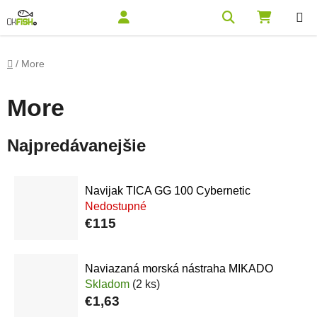
Prejsť na obsah
Hľadať
NÁKUPN
Domov
/
More
More
Najpredávanejšie
Navijak TICA GG 100 Cybernetic
Nedostupné
€115
Naviazaná morská nástraha MIKADO
Skladom
(2 ks)
€1,63