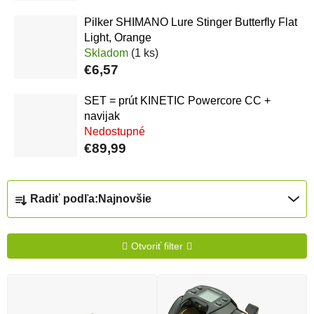
Pilker SHIMANO Lure Stinger Butterfly Flat
Light, Orange
Skladom
(1 ks)
€6,57
SET = prút KINETIC Powercore CC +
navijak
Nedostupné
€89,99
Radenie produktov
Radiť podľa:
Najnovšie
Otvoriť filter
Výpis produktov