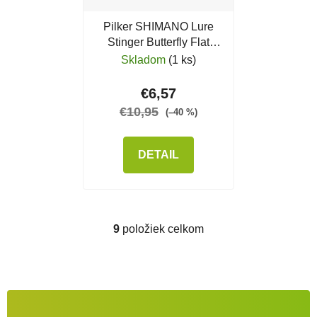
Pilker SHIMANO Lure
Stinger Butterfly Flat
Light, Red Gold
Skladom
(1 ks)
€6,57
€10,95
(–40 %)
DETAIL
9
položiek celkom
Ovládacie prvky výpisu