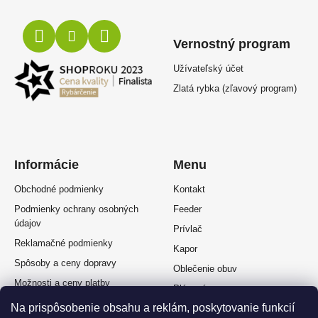
Vernostný program
Užívateľský účet
Zlatá rybka (zľavový program)
Informácie
Menu
Obchodné podmienky
Kontakt
Podmienky ochrany osobných
Feeder
údajov
Prívlač
Reklamačné podmienky
Kapor
Spôsoby a ceny dopravy
Oblečenie obuv
Možnosti a ceny platby
Plávaná
Splátkový predaj
Na prispôsobenie obsahu a reklám, poskytovanie funkcií
Muškárina