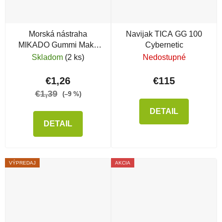
Morská nástraha
Navijak TICA GG 100
MIKADO Gummi Makk
Cybernetic
Rig
Skladom
(2 ks)
Nedostupné
€1,26
€115
€1,39
(–9 %)
DETAIL
DETAIL
VÝPREDAJ
AKCIA