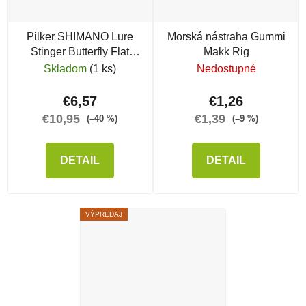
Pilker SHIMANO Lure
Morská nástraha Gummi
Stinger Butterfly Flat
Makk Rig
Light, Orange
Skladom
(1 ks)
Nedostupné
€6,57
€1,26
€10,95
€1,39
(–40 %)
(–9 %)
DETAIL
DETAIL
VÝPREDAJ