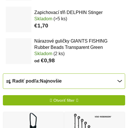
Zapichovací tŕň DELPHIN Stinger
Skladom
(>5 ks)
€1,70
Nárazové guličky GIANTS FISHING
Rubber Beads Transparent Green
Skladom
(2 ks)
€0,98
od
Radenie produktov
Radiť podľa:
Najnovšie
Otvoriť filter
Výpis produktov