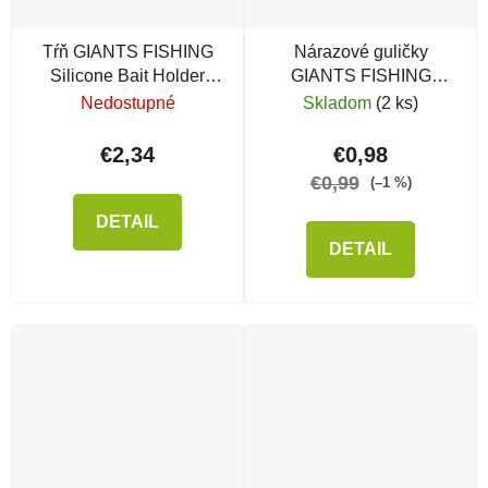
Tŕň GIANTS FISHING
Nárazové guličky
Silicone Bait Holder
GIANTS FISHING
Spike
Rubber Beads
Nedostupné
Skladom
(2 ks)
Transparent Brown
€2,34
€0,98
€0,99
(–1 %)
DETAIL
DETAIL