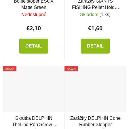
Boilie stoper ESOX
Zarážky GIANTS
Matte Green
FISHING Pellet Holder
Mix
Nedostupné
Skladom
(1 ks)
€2,10
€1,60
DETAIL
DETAIL
AKCIA
AKCIA
Skrutka DELPHIN
Zarážky DELPHIN Cone
TheEnd Pop Screw s
Rubber Stopper