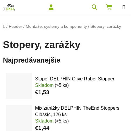
Prejsť na obsah
Hľadať
NÁKUPN
Domov
/
Feeder
/
Montaže, systemy a komponenty
/
Stopery, zarážky
Stopery, zarážky
Najpredávanejšie
Stoper DELPHIN Olive Ruber Stopper
Skladom
(>5 ks)
€1,53
Mix zarážky DELPHIN TheEnd Stoppers
Classic, 126 ks
Skladom
(>5 ks)
€1,44