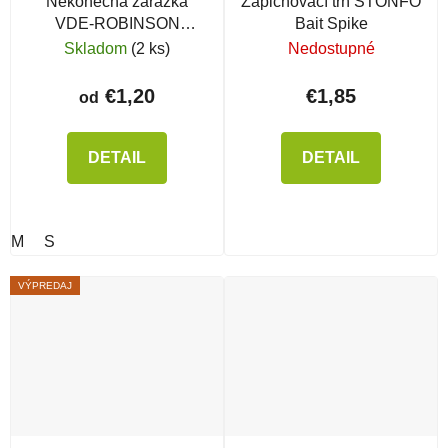
Nekonečná zarážka
Zapichovací tŕň STONFO
VDE-ROBINSON
Bait Spike
Quickstop
Skladom
(2 ks)
Nedostupné
€1,20
€1,85
od
DETAIL
DETAIL
M
S
VÝPREDAJ