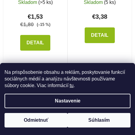
Skladom
(>5 ks)
Skladom
(5 ks)
€1,53
€3,38
€1,80
(–15 %)
DETAIL
DETAIL
M
L
S
SS
SSS
Na prispôsobenie obsahu a reklám, poskytovanie funkcií
sociálnych médií a analýzu návštevnosti používame
súbory cookie. Viac informácií
tu
.
NAČÍTAŤ 30 ĎALŠÍCH
Nastavenie
Stránkovanie
1
2
Ovládacie prvky výpisu
Odmietnuť
Súhlasím
90
položiek celkom
HORE