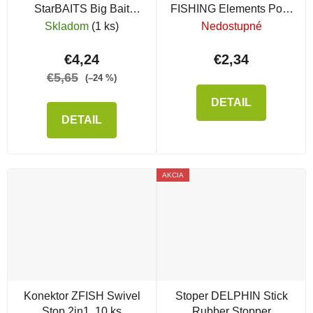
StarBAITS Big Bait
FISHING Elements Pop-
Stopper
Up Pegs Clear na
Skladom
(1 ks)
Nedostupné
nástrahy
€4,24
€2,34
€5,65
(–24 %)
DETAIL
DETAIL
AKCIA
Konektor ZFISH Swivel
Stoper DELPHIN Stick
Stop 2in1, 10 ks
Rubber Stopper