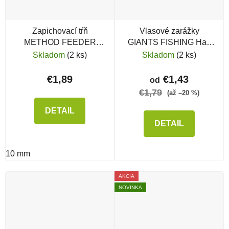
Zapichovací tŕň
Vlasové zarážky
METHOD FEEDER
GIANTS FISHING Hair
FANS Bait Thorn
Stopper
Skladom
(2 ks)
Skladom
(2 ks)
€1,89
€1,43
od
€1,79
(až –20 %)
DETAIL
DETAIL
10 mm
AKCIA
NOVINKA