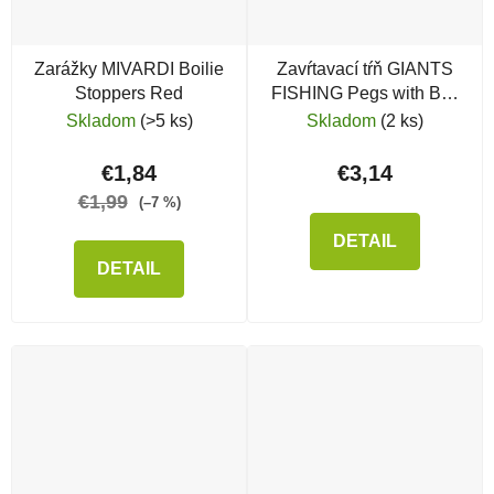
Zarážky MIVARDI Boilie
Zavŕtavací tŕň GIANTS
Stoppers Red
FISHING Pegs with Bait
Rings
Skladom
(>5 ks)
Skladom
(2 ks)
€1,84
€3,14
€1,99
(–7 %)
DETAIL
DETAIL