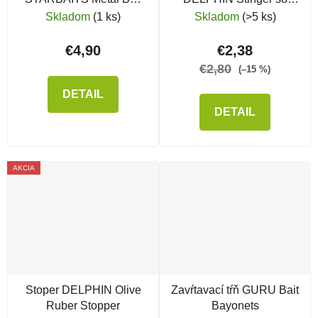
Screw
silikónovým krúžkom
Skladom
(1 ks)
Skladom
(>5 ks)
€4,90
€2,38
€2,80
(–15 %)
DETAIL
DETAIL
AKCIA
Stoper DELPHIN Olive
Zavŕtavací tŕň GURU Bait
Ruber Stopper
Bayonets