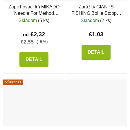
Zapichovací tŕň MIKADO
Zarážky GIANTS
Needle For Method
FISHING Boilie Stopper
Feeder s konektorom
Mate Green
Skladom
(5 ks)
Skladom
(2 ks)
€2,32
€1,03
od
€2,55
(–9 %)
DETAIL
DETAIL
VÝPREDAJ