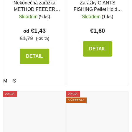
Nekonečná zarážka
Zarážky GIANTS
METHOD FEEDER
FISHING Pellet Holder
FANS Infinite Baits Stop
Brown
Skladom
(5 ks)
Skladom
(1 ks)
€1,43
€1,60
od
€1,79
(–20 %)
DETAIL
DETAIL
M
S
AKCIA
AKCIA
VÝPREDAJ