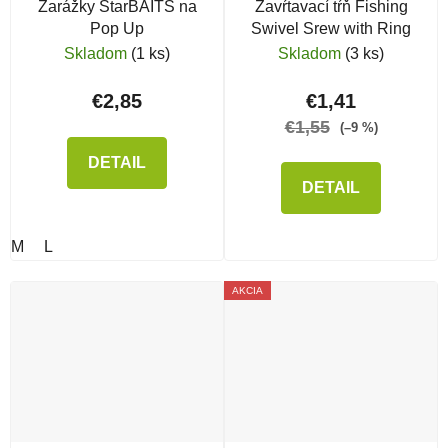
Zarážky StarBAITS na
Zavŕtavací tŕň Fishing
Pop Up
Swivel Srew with Ring
Skladom
(1 ks)
Skladom
(3 ks)
€2,85
€1,41
€1,55
(–9 %)
DETAIL
DETAIL
M
L
AKCIA