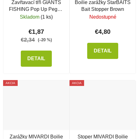
Zavŕtavací tŕň GIANTS
Boilie zarážky StarBAITS
FISHING Pop Up Pegs s
Bait Stopper Brown
očkom
Skladom
(1 ks)
Nedostupné
€1,87
€4,80
€2,34
(–20 %)
DETAIL
DETAIL
AKCIA
AKCIA
Zarážky MIVARDI Boilie
Stoper MIVARDI Boilie