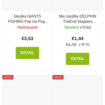
Skrutka GIANTS
Mix zarážky DELPHIN
FISHING Pop Up Pegs
TheEnd Stoppers
with Bait Rings s očkom
Classic, 126 ks
Nedostupné
Skladom
(>5 ks)
€3,53
€1,44
€1,70
(–15 %)
DETAIL
DETAIL
AKCIA
AKCIA