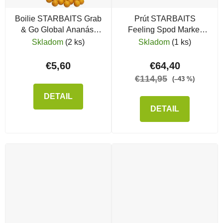
Boilie STARBAITS Grab
Prút STARBAITS
& Go Global Ananás,
Feeling Spod Marker
800 g
3,60 m, 5 lb
Skladom
(2 ks)
Skladom
(1 ks)
€5,60
€64,40
€114,95
(–43 %)
DETAIL
DETAIL