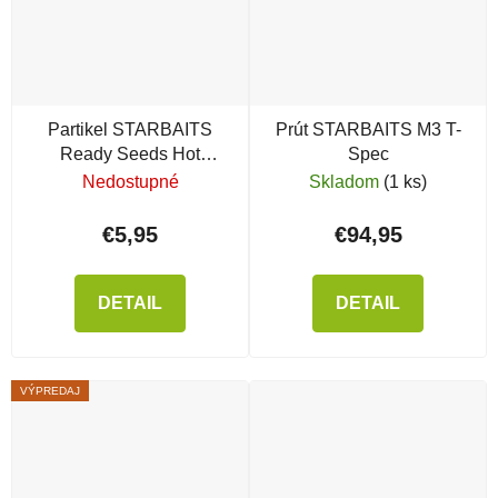
Partikel STARBAITS
Prút STARBAITS M3 T-
Ready Seeds Hot
Spec
Demon Corn
Nedostupné
Skladom
(1 ks)
€5,95
€94,95
DETAIL
DETAIL
VÝPREDAJ