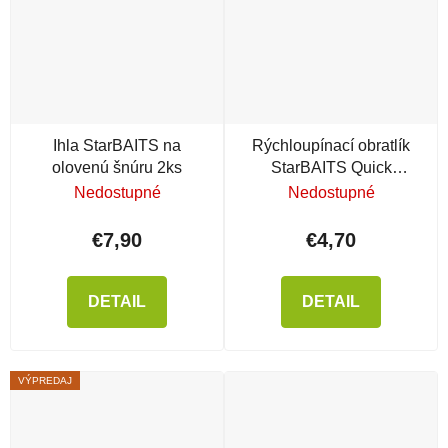
Ihla StarBAITS na
Rýchloupínací obratlík
olovenú šnúru 2ks
StarBAITS Quick
Change
Nedostupné
Nedostupné
€7,90
€4,70
DETAIL
DETAIL
VÝPREDAJ