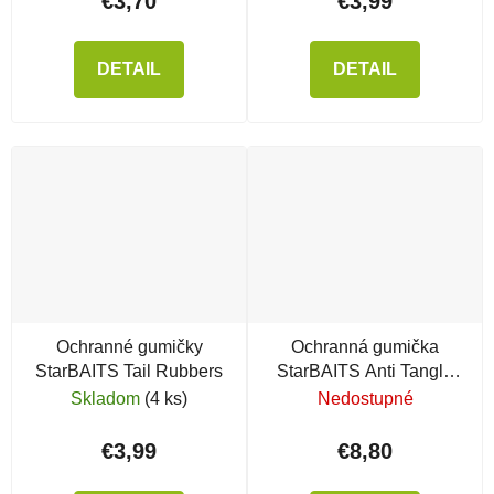
€3,70
€3,99
DETAIL
DETAIL
Ochranné gumičky
Ochranná gumička
StarBAITS Tail Rubbers
StarBAITS Anti Tangle
Sleeve Long
Skladom
(4 ks)
Nedostupné
€3,99
€8,80