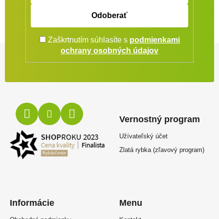
Odoberať
Zaškrtnutím súhlasíte s
podmienkami
Zápätie
ochrany osobných údajov
Vernostný program
Užívateľský účet
Zlatá rybka (zľavový program)
Informácie
Menu