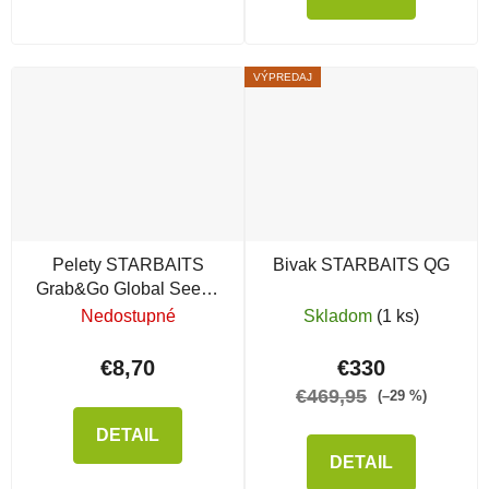
VÝPREDAJ
Pelety STARBAITS
Bivak STARBAITS QG
Grab&Go Global Seedy
Mix, 2,5 kg
Nedostupné
Skladom
(1 ks)
€8,70
€330
€469,95
(–29 %)
DETAIL
DETAIL