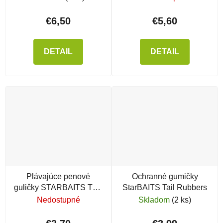
€6,50
€5,60
DETAIL
DETAIL
Plávajúce penové
Ochranné gumičky
guličky STARBAITS Two
StarBAITS Tail Rubbers
Tones Balls
Nedostupné
Skladom
(2 ks)