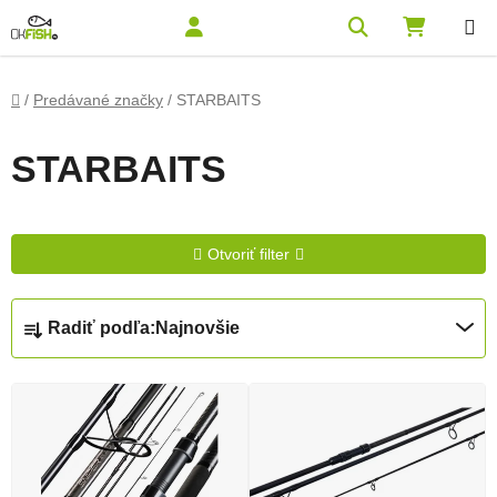
Prejsť na obsah
Hľadať
NÁKUPN
Domov
/
Predávané značky
/
STARBAITS
STARBAITS
Otvoriť filter
Radenie produktov
Radiť podľa:
Najnovšie
Výpis produktov