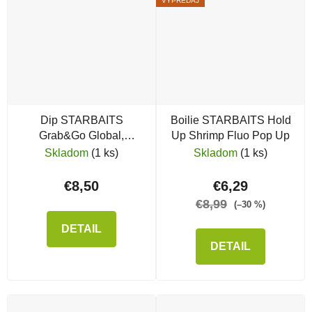
VÝPREDAJ
Dip STARBAITS
Boilie STARBAITS Hold
Grab&Go Global,
Up Shrimp Fluo Pop Up
Banana Cream
Skladom
(1 ks)
Skladom
(1 ks)
€8,50
€6,29
€8,99
(–30 %)
DETAIL
DETAIL