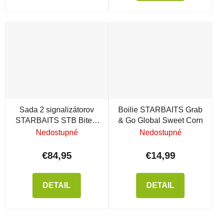
Sada 2 signalizátorov
Boilie STARBAITS Grab
STARBAITS STB Bite s
& Go Global Sweet Corn
príposluchom
Nedostupné
Nedostupné
€84,95
€14,99
DETAIL
DETAIL