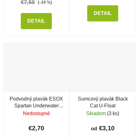
€7,50
(–14 %)
DETAIL
DETAIL
Podvodný plavák ESOX
Sumcový plavák Black
Spartan Underwater
Cat U-Float
Catfish Float Mini
Nedostupné
Skladom
(3 ks)
€2,70
€3,10
od