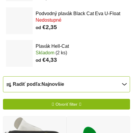
Podvodný plavák Black Cat Eva U-Float
Nedostupné
€2,35
od
Plavák Hell-Cat
Skladom
(2 ks)
€4,33
od
Radenie produktov
Radiť podľa:
Najnovšie
Otvoriť filter
Výpis produktov