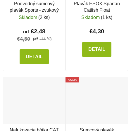
Podvodný sumcový
Plavák ESOX Spartan
plavák Sports - zvukový
Catfish Float
Skladom
(2 ks)
Skladom
(1 ks)
€2,48
€4,30
od
€4,50
(až –44 %)
DETAIL
DETAIL
AKCIA
Nafukovacia bójka CAT
Sumcový plavák