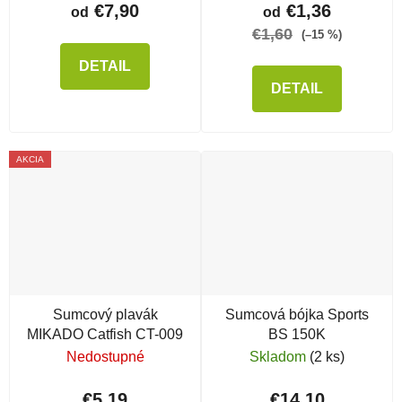
€7,90
€1,36
od
od
€1,60
(–15 %)
DETAIL
DETAIL
AKCIA
Sumcový plavák
Sumcová bójka Sports
MIKADO Catfish CT-009
BS 150K
Nedostupné
Skladom
(2 ks)
€5,19
€14,10