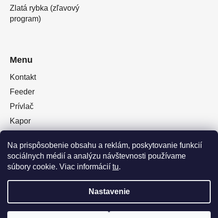
Zlatá rybka (zľavový
program)
Menu
Kontakt
Feeder
Prívlač
Kapor
Oblečenie obuv
Na prispôsobenie obsahu a reklám, poskytovanie funkcií
Plávaná
sociálnych médií a analýzu návštevnosti používame
Muškárina
súbory cookie. Viac informácií
tu
.
Nastavenie
Vytvoril Shoptet Premium
a
Adatelier