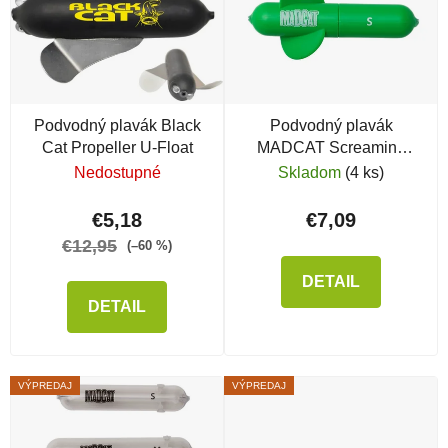
Podvodný plavák Black
Podvodný plavák
Cat Propeller U-Float
MADCAT Screaming
Subloats
Nedostupné
Skladom
(4 ks)
€5,18
€7,09
€12,95
(–60 %)
DETAIL
DETAIL
VÝPREDAJ
VÝPREDAJ