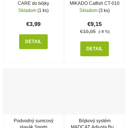
CARE do bójky
MIKADO Catfish CT-010
Skladom
(1 ks)
Skladom
(3 ks)
€3,99
€9,15
€10,05
(–8 %)
DETAIL
DETAIL
Podvodný sumcový
Bójkový systém
plavák Sports
MADCAT Adjusta Buoy