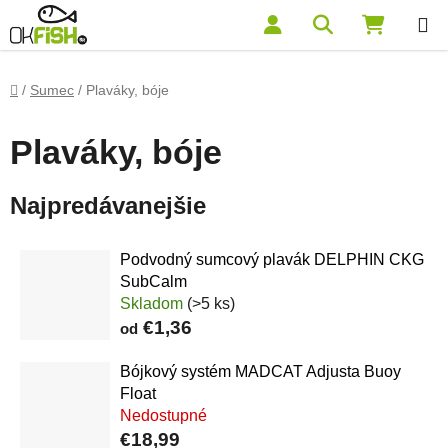
Prejsť na obsah
Hľadať
NÁKUP
Domov
/
Sumec
/
Plaváky, bóje
Plaváky, bóje
Najpredávanejšie
Podvodný sumcový plavák DELPHIN CKG
SubCalm
Skladom
(>5 ks)
€1,36
od
Bójkový systém MADCAT Adjusta Buoy
Float
Nedostupné
€18,99