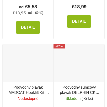
€5,58
€18,99
od
€13,95
(až –60 %)
DETAIL
DETAIL
AKCIA
Podvodný plavák
Podvodný sumcový
MADCAT Hooklift Kit 3
plavák DELPHIN CKG
ks
SubCalm
Nedostupné
Skladom
(>5 ks)