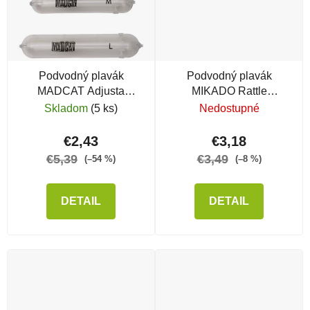
Podvodný plavák
Podvodný plavák
MADCAT Adjusta
MIKADO Rattle
Subfloat
Sumberged Float
Skladom
(5 ks)
Nedostupné
zvukový
€2,43
€3,18
€5,39
€3,49
(–54 %)
(–8 %)
DETAIL
DETAIL