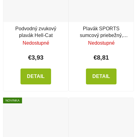
Podvodný zvukový
Plavák SPORTS
plavák Hell-Cat
sumcový priebežný,
zvukový
Nedostupné
Nedostupné
€3,93
€8,81
DETAIL
DETAIL
NOVINKA