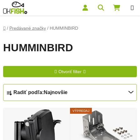
Prejsť na obsah
Hľadať
NÁKUP
Domov
/
Predávané značky
/
HUMMINBIRD
HUMMINBIRD
Otvoriť filter
Radenie produktov
Radiť podľa:
Najnovšie
Výpis produktov
VÝPREDAJ