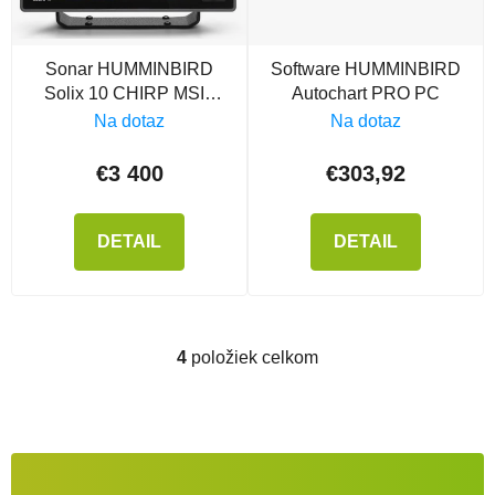
Sonar HUMMINBIRD
Software HUMMINBIRD
Solix 10 CHIRP MSI+
Autochart PRO PC
GPS G3
Na dotaz
Na dotaz
€3 400
€303,92
DETAIL
DETAIL
4
položiek celkom
Ovládacie prvky výpisu