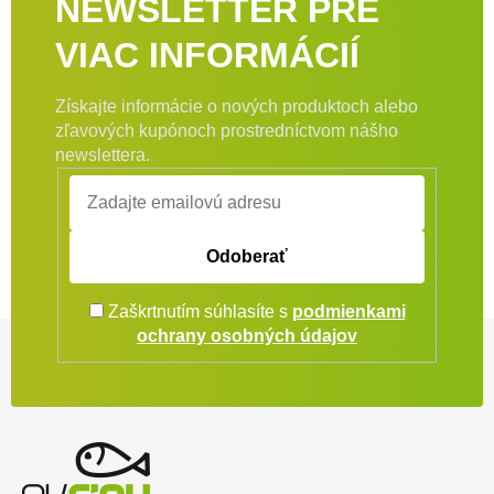
NEWSLETTER PRE
VIAC INFORMÁCIÍ
Získajte informácie o nových produktoch alebo
zľavových kupónoch prostredníctvom nášho
newslettera.
Odoberať
Zaškrtnutím súhlasíte s
podmienkami
Zápätie
ochrany osobných údajov