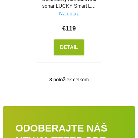
sonar LUCKY Smart LS-
2W
Na dotaz
€119
DETAIL
3
položiek celkom
Ovládacie prvky výpisu
ODOBERAJTE NÁŠ