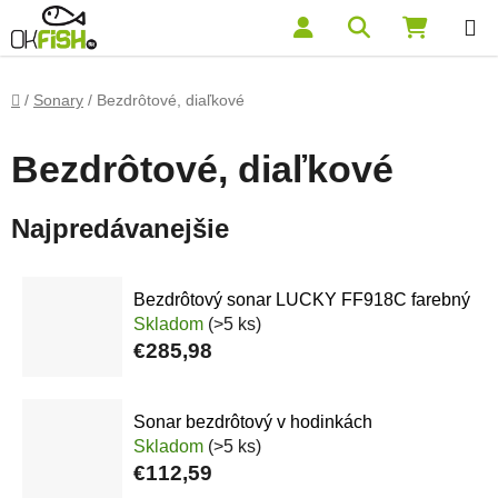
Prejsť na obsah
Hľadať
NÁKUP
Domov
/
Sonary
/
Bezdrôtové, diaľkové
Bezdrôtové, diaľkové
Najpredávanejšie
Bezdrôtový sonar LUCKY FF918C farebný
Skladom
(>5 ks)
€285,98
Sonar bezdrôtový v hodinkách
Skladom
(>5 ks)
€112,59