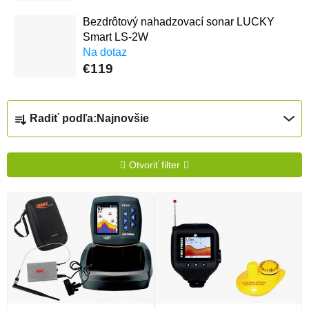
Bezdrôtový nahadzovací sonar LUCKY
Smart LS-2W
Na dotaz
€119
Radenie produktov
Radiť podľa:
Najnovšie
Otvoriť filter
Výpis produktov