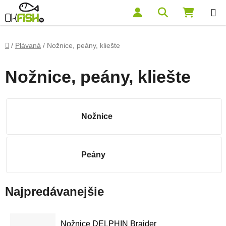
Prejsť na obsah
Hľadať
NÁKUP
Domov
/
Plávaná
/
Nožnice, peány, kliešte
Nožnice, peány, kliešte
Nožnice
Peány
Najpredávanejšie
Nožnice DELPHIN Braider