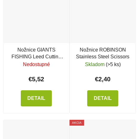
Nožnice GIANTS
Nožnice ROBINSON
FISHING Leed Cutting
Stainless Steel Scissors
Edge Scissors
Nedostupné
Skladom
(>5 ks)
€5,52
€2,40
DETAIL
DETAIL
AKCIA