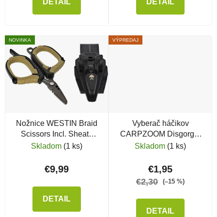
DETAIL
DETAIL
NOVINKA
VÝPREDAJ
Nožnice WESTIN Braid
Vyberač háčikov
Scissors Incl. Sheath
CARPZOOM Disgorger
8,9cm Black Sand
& Knot Opener
Skladom
(1 ks)
Skladom
(1 ks)
€9,99
€1,95
€2,30
(–15 %)
DETAIL
DETAIL