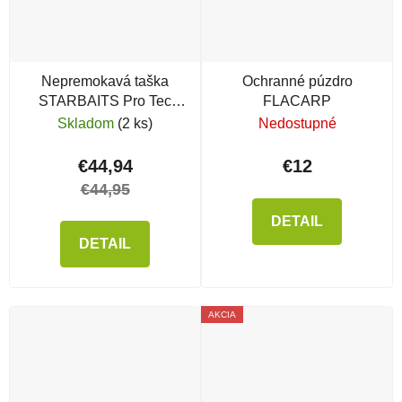
Nepremokavá taška
Ochranné púzdro
STARBAITS Pro Tec
FLACARP
EVA Bag XLarge
Skladom
(2 ks)
Nedostupné
€44,94
€12
€44,95
DETAIL
DETAIL
AKCIA