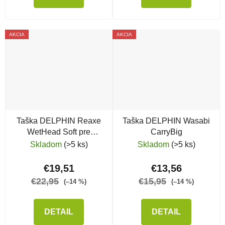
AKCIA
AKCIA
Taška DELPHIN Reaxe
Taška DELPHIN Wasabi
WetHead Soft pre
CarryBig
podberákové hlavy
Skladom
(>5 ks)
Skladom
(>5 ks)
€19,51
€13,56
€22,95
€15,95
(–14 %)
(–14 %)
DETAIL
DETAIL