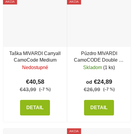
AKCIA
AKCIA
Taška MIVARDI Carryall
Púzdro MIVARDI
CamoCode Medium
CamoCODE Double na
kaprové prúty
Nedostupné
Skladom
(1 ks)
€40,58
€24,89
od
€43,99
€26,99
(–7 %)
(–7 %)
DETAIL
DETAIL
AKCIA