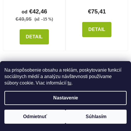
€42,46
€75,41
od
€49,95
(až –15 %)
DETAIL
DETAIL
Na prispôsobenie obsahu a reklám, poskytovanie funkcií
NAČÍTAŤ 60 ĎALŠÍCH
sociálnych médií a analýzu návštevnosti používame
Stránkovanie
súbory cookie. Viac informácií
tu
.
1
3
Ovládacie prvky výpisu
Nastavenie
141
položiek celkom
HORE
Odmietnuť
Súhlasím