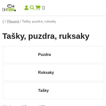
Prejsť na obsah
Hľadať
NÁKUPNÝ KOŠÍK
Domov
/
Plávaná
/
Tašky, puzdra, ruksaky
Tašky, puzdra, ruksaky
Puzdra
Ruksaky
Tašky