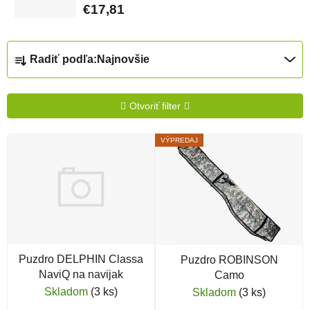
€17,81
Radenie produktov
Radiť podľa:
Najnovšie
Otvoriť filter
Výpis produktov
VÝPREDAJ
Puzdro DELPHIN Classa
Puzdro ROBINSON
NaviQ na navijak
Camo
Skladom
(3 ks)
Skladom
(3 ks)