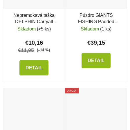
Nepremokavá taška
Púzdro GIANTS
DELPHIN Carryall
FISHING Padded
NuEVA Simple
Sleeves Gaube 2 Rods
Skladom
(>5 ks)
Skladom
(1 ks)
€10,16
€39,15
€11,95
(–14 %)
DETAIL
DETAIL
AKCIA