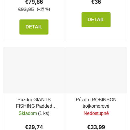
€79,86
€36
€93,95
(–15 %)
DETAIL
DETAIL
Puzdro GIANTS
Púzdro ROBINSON
FISHING Padded
trojkomorové
Sleeves 1 Rod
Skladom
(1 ks)
Nedostupné
€29,74
€33,99