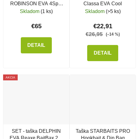
ROBINSON EVA 4Spin
Classa EVA Cool
Classic
Skladom
(1 ks)
Skladom
(>5 ks)
€65
€22,91
€26,95
(–14 %)
DETAIL
DETAIL
AKCIA
SET - taška DELPHIN
Taška STARBAITS PRO
EVA Reaxe BaitBax 2x1
Hookbait & Dip Bag