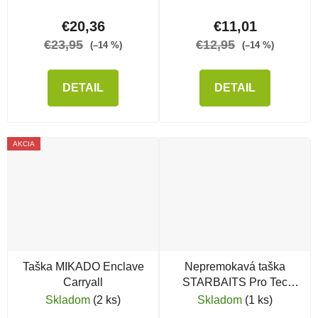
€20,36
€11,01
€23,95
€12,95
(–14 %)
(–14 %)
DETAIL
DETAIL
AKCIA
Taška MIKADO Enclave
Nepremokavá taška
Carryall
STARBAITS Pro Tec
EVA Bag Small
Skladom
(2 ks)
Skladom
(1 ks)