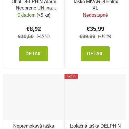
Obal DELPHIN Alarm
Taška MIVARDI Entrix
Neoprene UNI na
XL
signalizátor
Skladom
(>5 ks)
Nedostupné
€8,92
€35,99
€10,50
€39,99
(–15 %)
(–10 %)
DETAIL
DETAIL
AKCIA
Nepremokavá taška
Izolačná taška DELPHIN