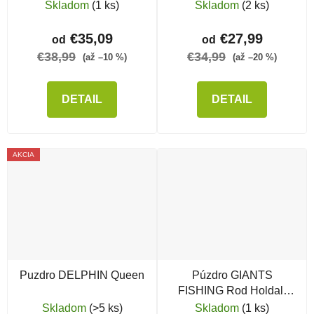
Skladom
(1 ks)
Skladom
(2 ks)
€35,09
€27,99
od
od
€38,99
€34,99
(až –10 %)
(až –20 %)
DETAIL
DETAIL
AKCIA
Puzdro DELPHIN Queen
Púzdro GIANTS
FISHING Rod Holdall
Luxury 3 Rod
Skladom
(>5 ks)
Skladom
(1 ks)