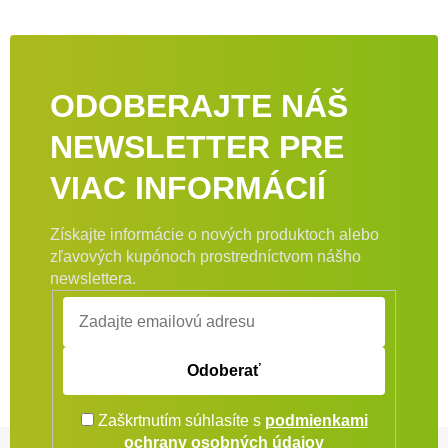
ODOBERAJTE NÁŠ
NEWSLETTER PRE
VIAC INFORMÁCIÍ
Získajte informácie o nových produktoch alebo
zľavových kupónoch prostredníctvom nášho
newslettera.
Odoberať
Zaškrtnutím súhlasíte s
podmienkami
Zápätie
ochrany osobných údajov