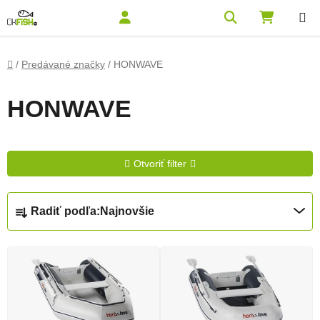
Prejsť na obsah
Hľadať
NÁKUPN
Domov
/
Predávané značky
/
HONWAVE
HONWAVE
Otvoriť filter
Radenie produktov
Radiť podľa:
Najnovšie
Výpis produktov