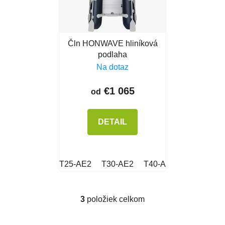
Čln HONWAVE hliníková
podlaha
Na dotaz
€1 065
od
DETAIL
T25-AE2
T30-AE2
T40-AE2
3
položiek celkom
Ovládacie prvky výpisu