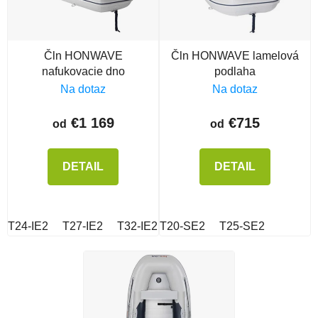
Čln HONWAVE
Čln HONWAVE lamelová
nafukovacie dno
podlaha
Na dotaz
Na dotaz
€1 169
€715
od
od
DETAIL
DETAIL
T24-IE2
T27-IE2
T32-IE2
T20-SE2
T38-IE2
T25-SE2