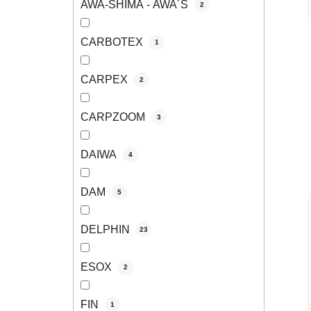
AWA-SHIMA - AWA´S
2
CARBOTEX
1
CARPEX
2
CARPZOOM
3
DAIWA
4
DAM
5
DELPHIN
23
ESOX
2
FIN
1