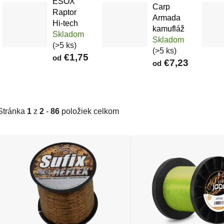
ESOX
Carp
Raptor
Armada
Hi-tech
kamufláž
Skladom
Skladom
(>5 ks)
(>5 ks)
€1,75
od
€7,23
od
Stránka
1
z
2
-
86
položiek celkom
Výpis produktov