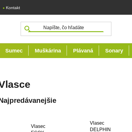
Kontakt
Sumec
Muškárina
Plávaná
Sonary
Vlasce
Najpredávanejšie
Vlasec
Vlasec
DELPHIN