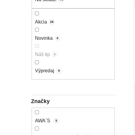
Akcia
28
Novinka
6
Náš tip
0
Výpredaj
9
Značky
AWA´S
5