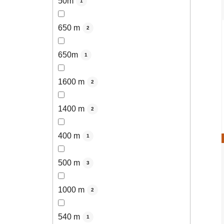
50m
1
650 m
2
650m
1
1600 m
2
1400 m
2
400 m
1
500 m
3
1000 m
2
540 m
1