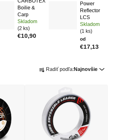
CARBOTEX
Power
Boilie &
Reflector
Carp
LCS
Skladom
Skladom
(2 ks)
(1 ks)
€10,90
od
€17,13
Radenie produktov
Radiť podľa:
Najnovšie