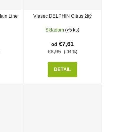
ain Line
Vlasec DELPHIN Citrus žltý
Skladom
(>5 ks)
€7,61
od
€8,95
)
(–14 %)
DETAIL