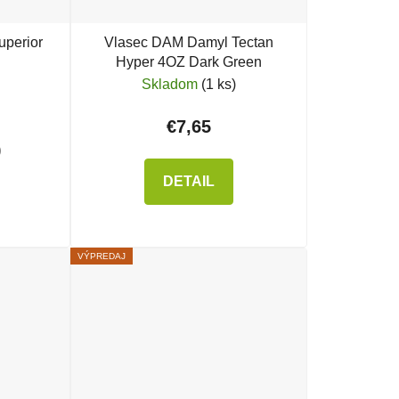
uperior
Vlasec DAM Damyl Tectan
Hyper 4OZ Dark Green
Skladom
(1 ks)
€7,65
)
DETAIL
VÝPREDAJ