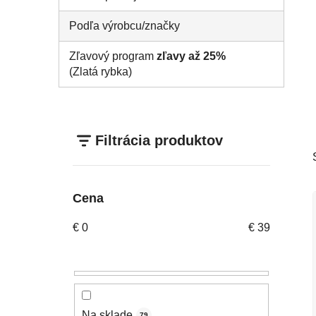
Podľa výrobcu/značky
Zľavový program
zľavy až 25%
(Zlatá rybka)
Filtrácia produktov
Cena
€
0
€
39
Na sklade
79