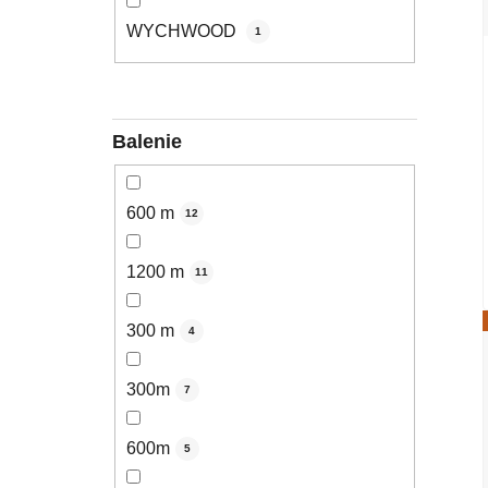
WYCHWOOD
1
Balenie
600 m
12
1200 m
11
300 m
4
300m
7
600m
5