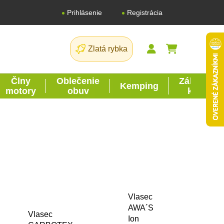
Registrácia
Prihlásenie
Zlatá rybka
NÁKUPNÝ K
Člny
Oblečenie
Záhrada
Kemping
motory
obuv
kutil
Vlasec
AWA´S
Vlasec
Ion