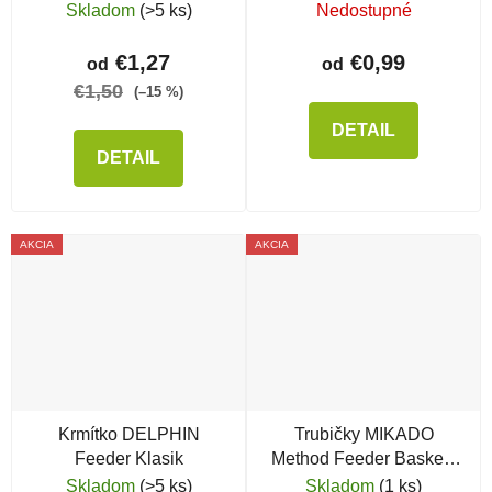
Skladom
(>5 ks)
Nedostupné
€1,27
€0,99
od
od
€1,50
(–15 %)
DETAIL
DETAIL
AKCIA
AKCIA
Krmítko DELPHIN
Trubičky MIKADO
Feeder Klasik
Method Feeder Baskets
pre krmítka
Skladom
(>5 ks)
Skladom
(1 ks)