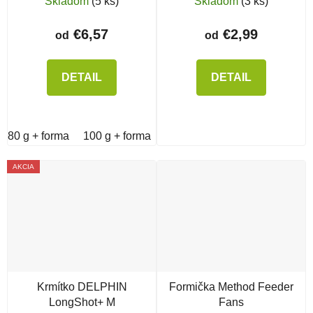
Skladom
(5 ks)
Skladom
(3 ks)
€6,57
€2,99
od
od
DETAIL
DETAIL
80 g + forma
100 g + forma
AKCIA
Krmítko DELPHIN
Formička Method Feeder
LongShot+ M
Fans