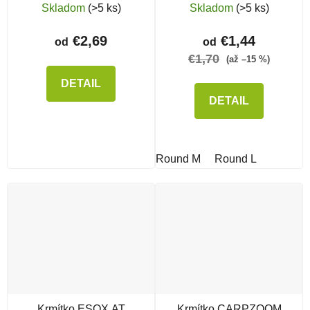
70g
Skladom
(>5 ks)
Skladom
(>5 ks)
€2,69
€1,44
od
od
€1,70
(až –15 %)
DETAIL
DETAIL
Round M
Round L
Krmítko ESOX AT
Krmítko CARPZOOM