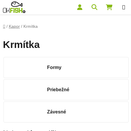
Prejsť na obsah
Hľadať
NÁKUP
Domov
/
Kapor
/
Krmítka
Krmítka
Formy
Priebežné
Závesné