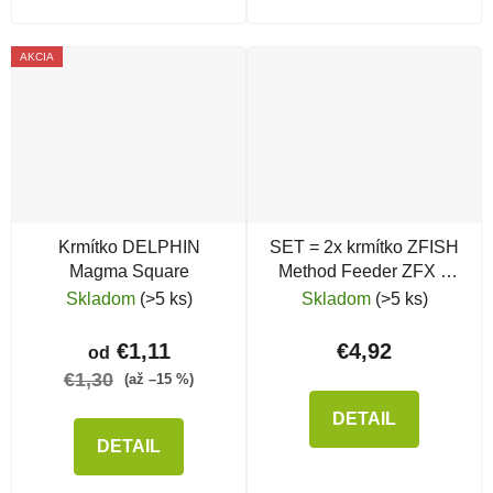
AKCIA
Krmítko DELPHIN
SET = 2x krmítko ZFISH
Magma Square
Method Feeder ZFX +
silikónová forma
Skladom
(>5 ks)
Skladom
(>5 ks)
€1,11
€4,92
od
€1,30
(až –15 %)
DETAIL
DETAIL