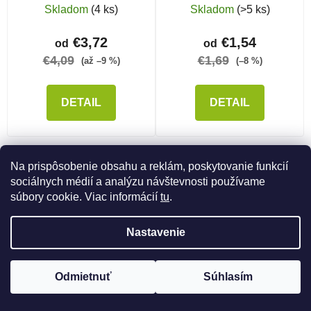
L
Skladom
(4 ks)
Skladom
(>5 ks)
€3,72
€1,54
od
od
€4,09
€1,69
(až –9 %)
(–8 %)
DETAIL
DETAIL
Na prispôsobenie obsahu a reklám, poskytovanie funkcií
sociálnych médií a analýzu návštevnosti používame
NAČÍTAŤ 19 ĎALŠÍCH
súbory cookie. Viac informácií
tu
.
Stránkovanie
1
2
Nastavenie
Ovládacie prvky výpisu
79
položiek celkom
HORE
Odmietnuť
Súhlasím