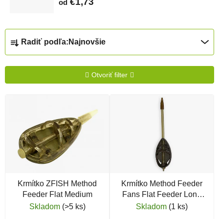
€1,73
od
Radenie produktov
Radiť podľa:
Najnovšie
Otvoriť filter
Výpis produktov
Krmítko ZFISH Method
Krmítko Method Feeder
Feeder Flat Medium
Fans Flat Feeder Long
Distance
Skladom
(>5 ks)
Skladom
(1 ks)