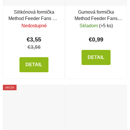
Silikónová formička
Gumová formička
Method Feeder Fans Rig
Method Feeder Fans
Control Green
Mold
Nedostupné
Skladom
(>5 ks)
€3,55
€0,99
€3,56
DETAIL
DETAIL
AKCIA