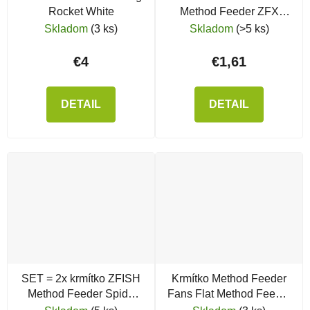
Rocket White
Method Feeder ZFX
Mould
Skladom
(3 ks)
Skladom
(>5 ks)
€4
€1,61
DETAIL
DETAIL
SET = 2x krmítko ZFISH
Krmítko Method Feeder
Method Feeder Spide
Fans Flat Method Feeder
Large + forma
v. 2