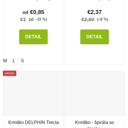
€0,85
€2,37
od
€1
€2,60
(až –15 %)
(–8 %)
DETAIL
DETAIL
M
L
S
AKCIA
Krmítko DELPHIN Trecta
Krmítko - špirála so