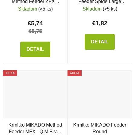
Method Feeder ZFX +
Feeder Spide Large
silikónová forma
Mould
Skladom
(>5 ks)
Skladom
(>5 ks)
€5,74
€1,82
€5,75
DETAIL
DETAIL
AKCIA
AKCIA
Krmítko MIKADO Method
Krmítko MIKADO Feeder
Feeder MFX - Q.M.F. veľ.
Round