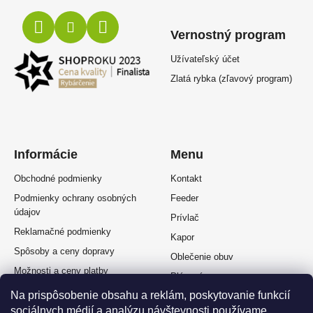
Vernostný program
Užívateľský účet
Zlatá rybka (zľavový program)
Informácie
Menu
Obchodné podmienky
Kontakt
Podmienky ochrany osobných
Feeder
údajov
Prívlač
Reklamačné podmienky
Kapor
Spôsoby a ceny dopravy
Oblečenie obuv
Možnosti a ceny platby
Plávaná
Splátkový predaj
Na prispôsobenie obsahu a reklám, poskytovanie funkcií
Muškárina
sociálnych médií a analýzu návštevnosti používame
Odstúpenie od zmluvy