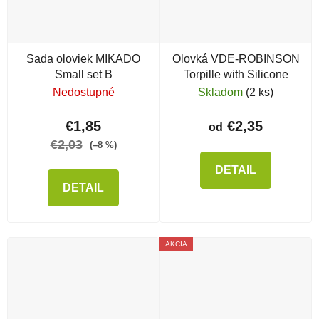
Sada oloviek MIKADO
Olovká VDE-ROBINSON
Small set B
Torpille with Silicone
Nedostupné
Skladom
(2 ks)
€1,85
€2,35
od
€2,03
(–8 %)
DETAIL
DETAIL
AKCIA