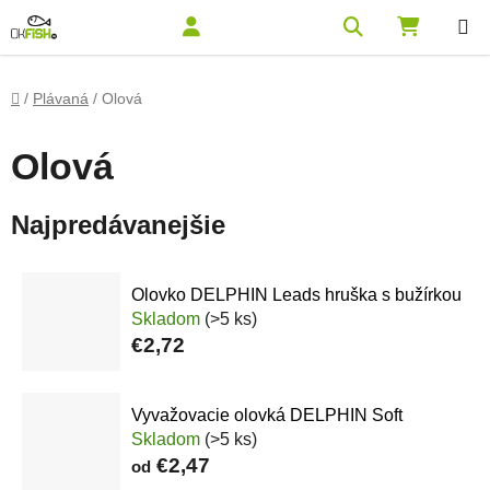
Prejsť na obsah
Hľadať
NÁKUPN
Domov
/
Plávaná
/
Olová
Olová
Najpredávanejšie
Olovko DELPHIN Leads hruška s bužírkou
Skladom
(>5 ks)
€2,72
Vyvažovacie olovká DELPHIN Soft
Skladom
(>5 ks)
€2,47
od