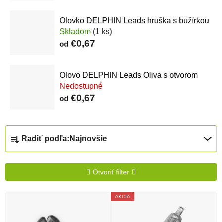
Olovko DELPHIN Leads hruška s bužírkou
Skladom
(1 ks)
€0,67
od
Olovo DELPHIN Leads Oliva s otvorom
Nedostupné
€0,67
od
Radenie produktov
Radiť podľa:
Najnovšie
Otvoriť filter
Výpis produktov
AKCIA