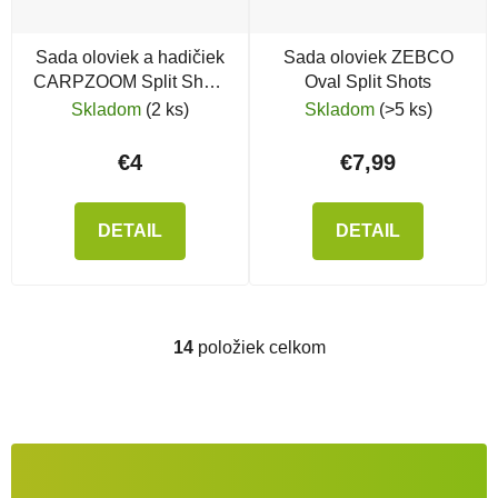
Sada oloviek a hadičiek
Sada oloviek ZEBCO
CARPZOOM Split Shots
Oval Split Shots
& Float Sleeves
Skladom
(2 ks)
Skladom
(>5 ks)
€4
€7,99
DETAIL
DETAIL
14
položiek celkom
Ovládacie prvky výpisu