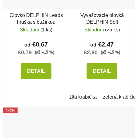
Olovko DELPHIN Leads
Vyvažovacie olovká
hruška s bužírkou
DELPHIN Soft
Skladom
(1 ks)
Skladom
(>5 ks)
€0,67
€2,47
od
od
€0,79
€2,90
(až –15 %)
(až –15 %)
DETAIL
DETAIL
žltá krabička
zelená krabička
AKCIA