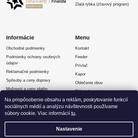
Zlatá rybka (zľavový program)
Informácie
Menu
Obchodné podmienky
Kontakt
Podmienky ochrany osobných
Feeder
údajov
Prívlač
Reklamačné podmienky
Kapor
Spôsoby a ceny dopravy
Oblečenie obuv
Možnosti a ceny platby
Plávaná
Splátkový predaj
Na prispôsobenie obsahu a reklám, poskytovanie funkcií
Muškárina
Odstúpenie od zmluvy
sociálnych médií a analýzu návštevnosti používame
súbory cookie. Viac informácií
tu
.
Nastavenie