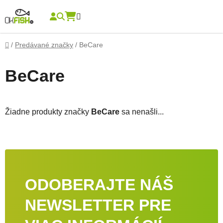
Prejsť na obsah
Hľadať
NÁKUPNÝ KOŠÍK
Domov
/
Predávané značky
/
BeCare
BeCare
Žiadne produkty značky
BeCare
sa nenašli...
ODOBERAJTE NÁŠ
NEWSLETTER PRE