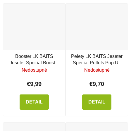
Booster LK BAITS
Pelety LK BAITS Jeseter
Jeseter Special Booster
Special Pellets Pop Up
Beluga Halibut
Cheese Fish
Nedostupné
Nedostupné
€9,99
€9,70
DETAIL
DETAIL