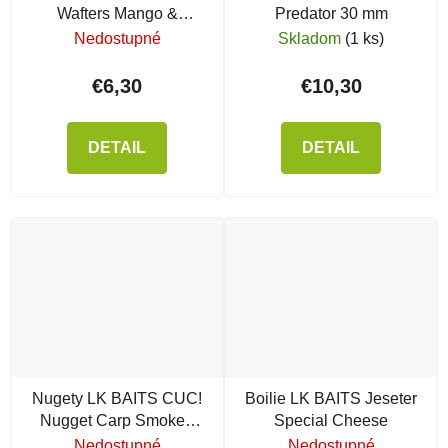
Wafters Mango &
Predator 30 mm
Pepermint
Nedostupné
Skladom
(1 ks)
€6,30
€10,30
DETAIL
DETAIL
Nugety LK BAITS CUC!
Boilie LK BAITS Jeseter
Nugget Carp Smoked
Special Cheese
Liver
Nedostupné
Nedostupné