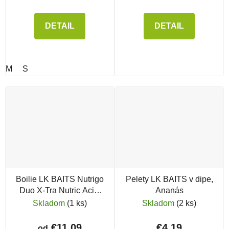
DETAIL
DETAIL
M
S
Boilie LK BAITS Nutrigo
Pelety LK BAITS v dipe,
Duo X-Tra Nutric Acid/
Ananás
Pineapple
Skladom
(1 ks)
Skladom
(2 ks)
€11,09
€4,19
od