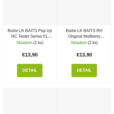
Boilie LK BAITS Pop Up
Boilie LK BAITS RH
NC Tester Series 01,
Original Mullberry
Pure Signal
Florentine, 20 mm, 1 kg
Skladom
(1 ks)
Skladom
(2 ks)
€13,90
€13,90
DETAIL
DETAIL