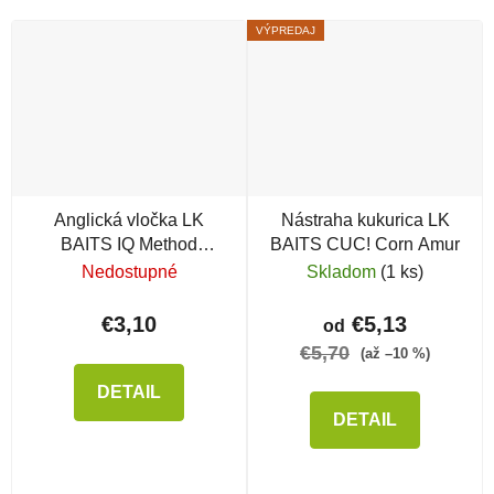
VÝPREDAJ
Anglická vločka LK
Nástraha kukurica LK
BAITS IQ Method
BAITS CUC! Corn Amur
Feeder, oranžová, 500 g
Nedostupné
Skladom
(1 ks)
€3,10
€5,13
od
€5,70
(až –10 %)
DETAIL
DETAIL