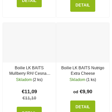
DETAIL
DETAIL
Boilie LK BAITS
Boilie LK BAITS Nutrigo
Mullberry RH/ Cesnak,
Extra Cheese
14 mm, 1 kg
Skladom
(2 ks)
Skladom
(1 ks)
€11,09
€9,90
od
€11,10
DETAIL