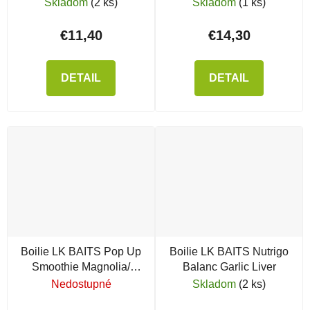
Woorm
Mandarin/ Pomelo
Skladom
(2 ks)
Skladom
(1 ks)
€11,40
€14,30
DETAIL
DETAIL
Boilie LK BAITS Pop Up
Boilie LK BAITS Nutrigo
Smoothie Magnolia/
Balanc Garlic Liver
Mandarin/ Pomelo
Nedostupné
Skladom
(2 ks)