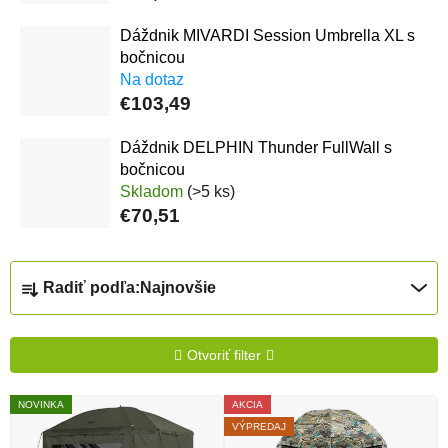
Dáždnik MIVARDI Session Umbrella XL s
bočnicou
Na dotaz
€103,49
Dáždnik DELPHIN Thunder FullWall s
bočnicou
Skladom
(>5 ks)
€70,51
Radenie produktov
Radiť podľa:
Najnovšie
Otvoriť filter
Výpis produktov
NOVINKA
AKCIA
VÝPREDAJ