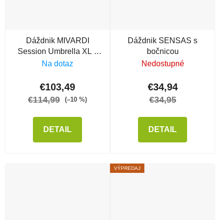
Dáždnik MIVARDI
Dáždnik SENSAS s
Session Umbrella XL s
bočnicou
bočnicou
Na dotaz
Nedostupné
€103,49
€34,94
€114,99
€34,95
(–10 %)
DETAIL
DETAIL
VÝPREDAJ