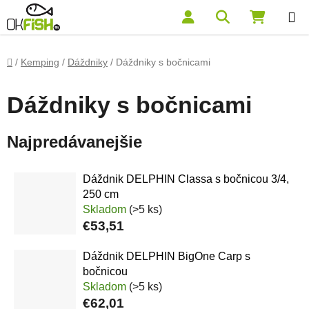
Prejsť na obsah
Hľadať
NÁKUP
Domov
/
Kemping
/
Dáždniky
/
Dáždniky s bočnicami
Dáždniky s bočnicami
Najpredávanejšie
Dáždnik DELPHIN Classa s bočnicou 3/4,
250 cm
Skladom
(>5 ks)
€53,51
Dáždnik DELPHIN BigOne Carp s
bočnicou
Skladom
(>5 ks)
€62,01