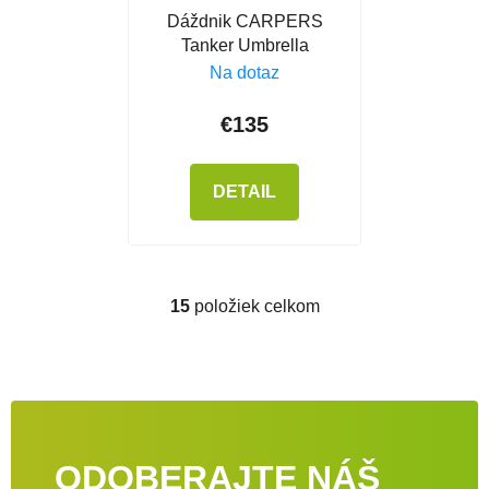
Dáždnik CARPERS
Tanker Umbrella
Na dotaz
€135
DETAIL
15
položiek celkom
Ovládacie prvky výpisu
ODOBERAJTE NÁŠ