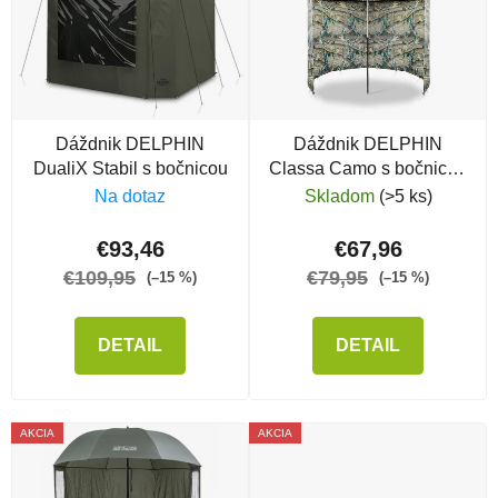
Dáždnik DELPHIN
Dáždnik DELPHIN
DualiX Stabil s bočnicou
Classa Camo s bočnicou
3/4, 250 cm
Na dotaz
Skladom
(>5 ks)
€93,46
€67,96
€109,95
€79,95
(–15 %)
(–15 %)
DETAIL
DETAIL
AKCIA
AKCIA