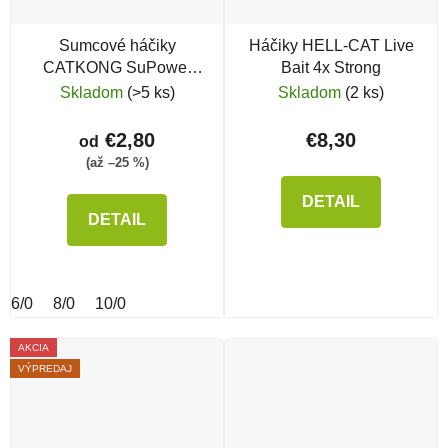
Sumcové háčiky
Háčiky HELL-CAT Live
CATKONG SuPower
Bait 4x Strong
Bend-O
Skladom
(>5 ks)
Skladom
(2 ks)
€2,80
€8,30
od
(až –25 %)
DETAIL
DETAIL
6/0
8/0
10/0
AKCIA
VÝPREDAJ