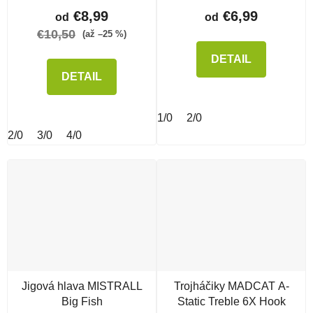
€8,99
€6,99
od
od
€10,50
(až –25 %)
DETAIL
DETAIL
1/0
2/0
2/0
3/0
4/0
Jigová hlava MISTRALL
Trojháčiky MADCAT A-
Big Fish
Static Treble 6X Hook