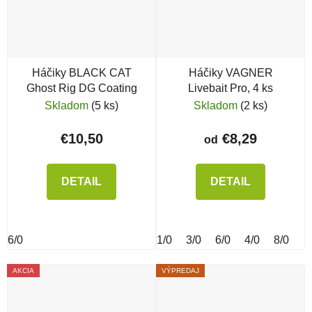
Háčiky BLACK CAT
Háčiky VAGNER
Ghost Rig DG Coating
Livebait Pro, 4 ks
Skladom
(5 ks)
Skladom
(2 ks)
€10,50
€8,29
od
DETAIL
DETAIL
6/0
1/0
3/0
6/0
4/0
8/0
AKCIA
VÝPREDAJ