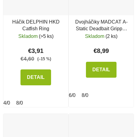
Háčik DELPHIN HKD
Dvojháčiky MADCAT A-
Catfish Ring
Static Deadbait Gripper
Hooks
Skladom
(>5 ks)
Skladom
(2 ks)
€3,91
€8,99
€4,60
(–15 %)
DETAIL
DETAIL
6/0
8/0
4/0
8/0