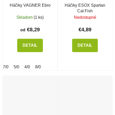
Háčiky VAGNER Ebro
Háčiky ESOX Spartan
Cat Fish
Skladom
(1 ks)
Nedostupné
€8,29
€4,89
od
DETAIL
DETAIL
7/0
5/0
4/0
8/0