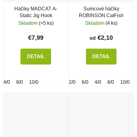
Háčiky MADCAT A-
Sumcové háčiky
Static Jig Hook
ROBINSON CatFish
Skladom
(>5 ks)
Skladom
(4 ks)
€7,99
€2,10
od
DETAIL
DETAIL
4/0
8/0
10/0
2/0
6/0
4/0
8/0
10/0