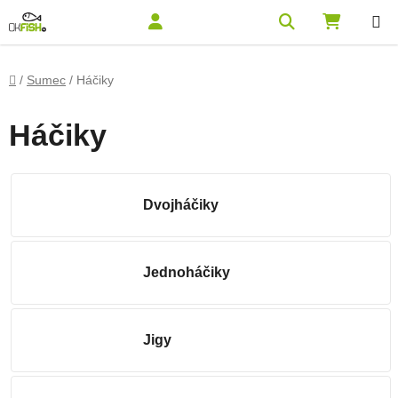
Prejsť na obsah
Hľadať
NÁKUPN
Domov
/
Sumec
/
Háčiky
Háčiky
Dvojháčiky
Jednoháčiky
Jigy