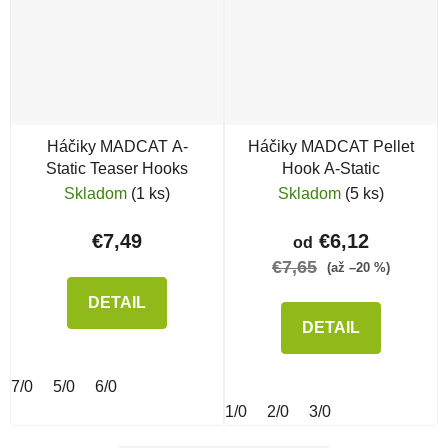
Háčiky MADCAT A-
Háčiky MADCAT Pellet
Static Teaser Hooks
Hook A-Static
Skladom
(1 ks)
Skladom
(5 ks)
€7,49
€6,12
od
€7,65
(až –20 %)
DETAIL
DETAIL
7/0
5/0
6/0
1/0
2/0
3/0