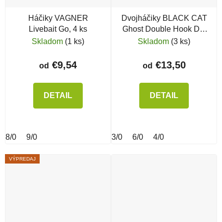
Háčiky VAGNER
Dvojháčiky BLACK CAT
Livebait Go, 4 ks
Ghost Double Hook DG
Coating
Skladom
(1 ks)
Skladom
(3 ks)
€9,54
€13,50
od
od
DETAIL
DETAIL
8/0
9/0
3/0
6/0
4/0
VÝPREDAJ