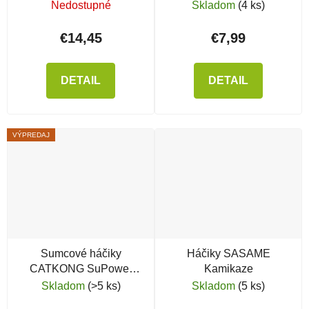
Coating
Nedostupné
Skladom
(4 ks)
€14,45
€7,99
DETAIL
DETAIL
VÝPREDAJ
Sumcové háčiky
Háčiky SASAME
CATKONG SuPower
Kamikaze
Flat-O
Skladom
(>5 ks)
Skladom
(5 ks)