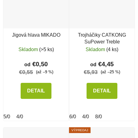
Jigová hlava MIKADO
Trojháčiky CATKONG
SuPower Treble
Skladom
(>5 ks)
Skladom
(4 ks)
€0,50
€4,45
od
od
€0,55
€5,93
(až –9 %)
(až –25 %)
DETAIL
DETAIL
5/0
4/0
6/0
4/0
8/0
VÝPREDAJ