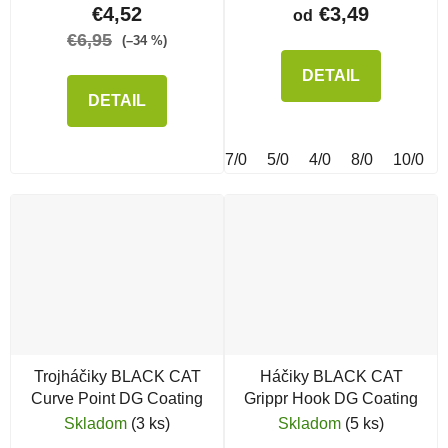
€4,52
€3,49
od
€6,95
(–34 %)
DETAIL
DETAIL
7/0
5/0
4/0
8/0
10/0
Trojháčiky BLACK CAT
Háčiky BLACK CAT
Curve Point DG Coating
Grippr Hook DG Coating
Skladom
(3 ks)
Skladom
(5 ks)