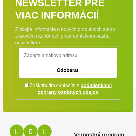
NEWSLETTER PRE
VIAC INFORMÁCIÍ
Získajte informácie o nových produktoch alebo
zľavových kupónoch prostredníctvom nášho
newslettera.
Odoberať
Zaškrtnutím súhlasíte s
podmienkami
Zápätie
ochrany osobných údajov
Vernostný program