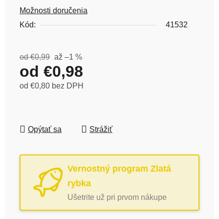
Možnosti doručenia
Kód:
41532
od €0,99
až –1 %
od
€0,98
od
€0,80
bez DPH
Jednotková cena:
Opýtať sa
Strážiť
Vernostný program Zlatá
rybka
Ušetrite už pri prvom nákupe