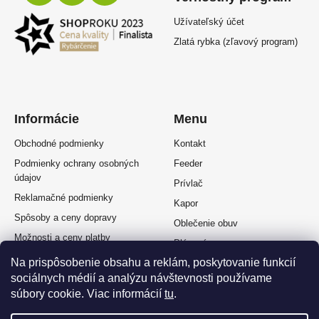
Užívateľský účet
Zlatá rybka (zľavový program)
Informácie
Menu
Obchodné podmienky
Kontakt
Podmienky ochrany osobných
Feeder
údajov
Prívlač
Reklamačné podmienky
Kapor
Spôsoby a ceny dopravy
Oblečenie obuv
Možnosti a ceny platby
Plávaná
Splátkový predaj
Na prispôsobenie obsahu a reklám, poskytovanie funkcií
Muškárina
Odstúpenie od zmluvy
sociálnych médií a analýzu návštevnosti používame
súbory cookie. Viac informácií
tu
.