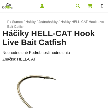
Prejsť na obsah
Hľadať
NÁKUPN
Domov
/
Sumec
/
Háčiky
/
Jednoháčiky
/
Háčiky HELL-CAT Hook Live
Bait Catfish
Háčiky HELL-CAT Hook
Live Bait Catfish
Priemerné hodnotenie produktu je 0,0 z 5 hviezdičiek.
Neohodnotené
Podrobnosti hodnotenia
Značka:
HELL-CAT