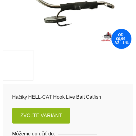
OD
€0,99
AŽ –1 %
Háčiky HELL-CAT Hook Live Bait Catfish
ZVOĽTE VARIANT
Môžeme doručiť do: