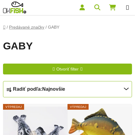
Prejsť na obsah
Hľadať
NÁKUP
Domov
/
Predávané značky
/
GABY
GABY
Otvoriť filter
Radenie produktov
Radiť podľa:
Najnovšie
Výpis produktov
VÝPREDAJ
VÝPREDAJ