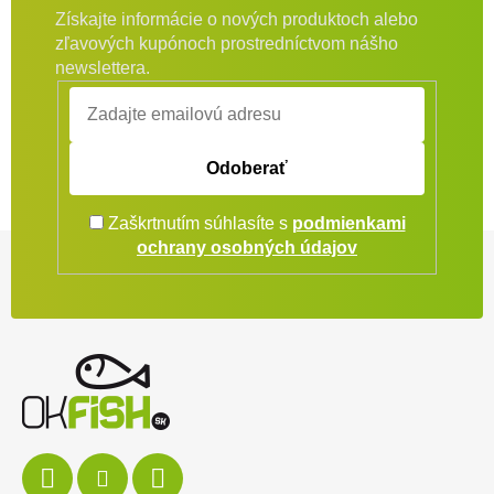
Získajte informácie o nových produktoch alebo
zľavových kupónoch prostredníctvom nášho
newslettera.
Odoberať
Zaškrtnutím súhlasíte s
podmienkami
Zápätie
ochrany osobných údajov