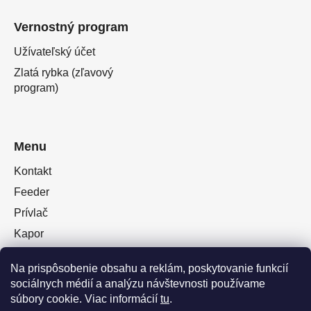
Vernostný program
Užívateľský účet
Zlatá rybka (zľavový
program)
Menu
Kontakt
Feeder
Prívlač
Kapor
Oblečenie obuv
Na prispôsobenie obsahu a reklám, poskytovanie funkcií
Plávaná
sociálnych médií a analýzu návštevnosti používame
Muškárina
súbory cookie. Viac informácií
tu
.