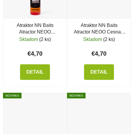
Atraktor NN Baits
Atraktor NN Baits
Atractor NEOO
Atractor NEOO Cesnak,
Pomaranč, 120 ml
120 ml
Skladom
(2 ks)
Skladom
(2 ks)
€4,70
€4,70
DETAIL
DETAIL
NOVINKA
NOVINKA