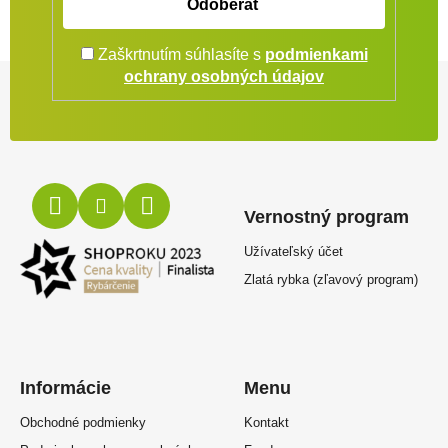
Odoberať
Zaškrtnutím súhlasíte s
podmienkami
Zápätie
ochrany osobných údajov
Vernostný program
Užívateľský účet
Zlatá rybka (zľavový program)
Informácie
Menu
Obchodné podmienky
Kontakt