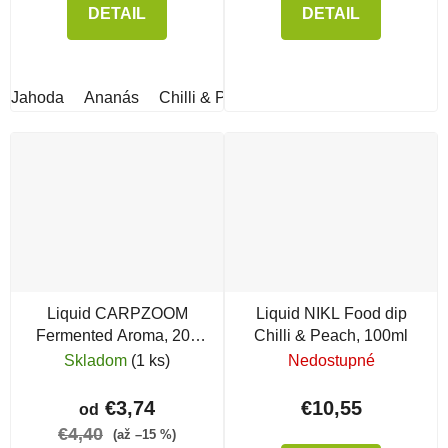
DETAIL
DETAIL
Jahoda
Ananás
Chilli & Peach
bloodworm & GLM
fr
Liquid CARPZOOM
Liquid NIKL Food dip
Fermented Aroma, 200
Chilli & Peach, 100ml
ml
Skladom
(1 ks)
Nedostupné
€3,74
€10,55
od
€4,40
(až –15 %)