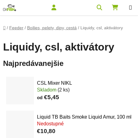
Prejsť na obsah
Hľadať
NÁKUPN
Domov
/
Feeder
/
Boilies, pelety, dipy, cestá
/
Liquidy, csl, aktivátory
Liquidy, csl, aktivátory
Najpredávanejšie
CSL Mixer NIKL
Skladom
(2 ks)
€5,45
od
Liquid TB Baits Smoke Liquid Amur, 100 ml
Nedostupné
€10,80