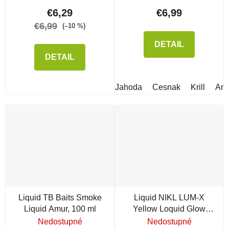
€6,29
€6,99
€6,99
(–10 %)
DETAIL
DETAIL
Jahoda
Cesnak
Krill
An
Liquid TB Baits Smoke
Liquid NIKL LUM-X
Liquid Amur, 100 ml
Yellow Loquid Glow
Corn
Nedostupné
Nedostupné