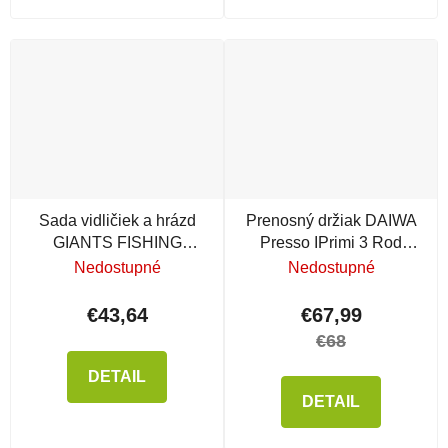
Sada vidličiek a hrázd
Prenosný držiak DAIWA
GIANTS FISHING
Presso IPrimi 3 Rod
Gaube Buzzer Bar Set 2
Stand prútov
Nedostupné
Nedostupné
Rods Black
€43,64
€67,99
€68
DETAIL
DETAIL