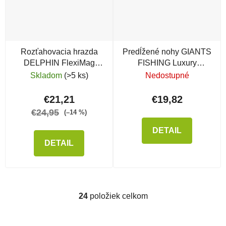
Rozťahovacia hrazda
Predĺžené nohy GIANTS
DELPHIN FlexiMag
FISHING Luxury
Buzz XL
Extended Legs for Rod
Skladom
(>5 ks)
Nedostupné
Pod, 2 ks
€21,21
€19,82
€24,95
(–14 %)
DETAIL
DETAIL
24
položiek celkom
Ovládacie prvky výpisu