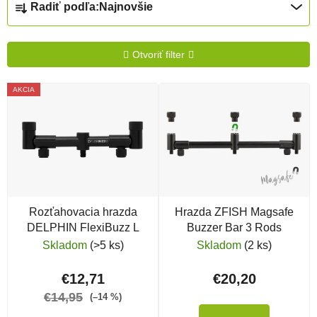
Radiť podľa:
Najnovšie
Otvoriť filter
Výpis produktov
AKCIA
Rozťahovacia hrazda
Hrazda ZFISH Magsafe
DELPHIN FlexiBuzz L
Buzzer Bar 3 Rods
Skladom
(>5 ks)
Skladom
(2 ks)
€12,71
€20,20
€14,95
(–14 %)