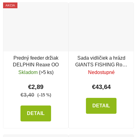
AKCIA
Predný feeder držiak
Sada vidličiek a hrázd
DELPHIN Reaxe OO
GIANTS FISHING Rods
Silver
Skladom
(>5 ks)
Nedostupné
€2,89
€43,64
€3,40
(–15 %)
DETAIL
DETAIL