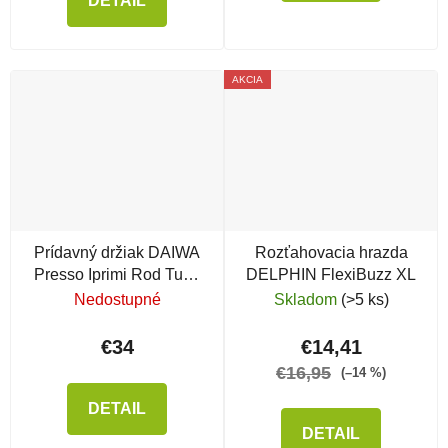
DETAIL
AKCIA
Prídavný držiak DAIWA
Rozťahovacia hrazda
Presso Iprimi Rod Tube
DELPHIN FlexiBuzz XL
Addition
Nedostupné
Skladom
(>5 ks)
€34
€14,41
€16,95
(–14 %)
DETAIL
DETAIL