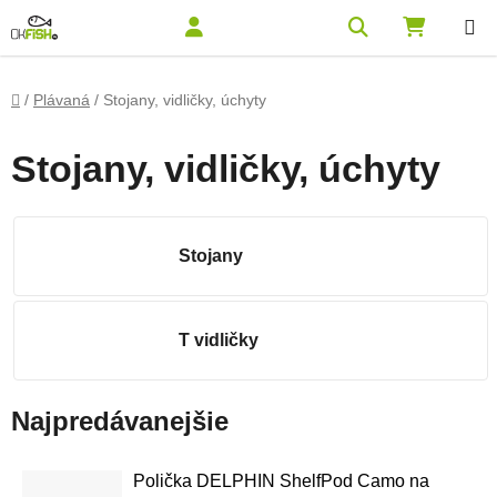
Prejsť na obsah
Hľadať
NÁKUPN
Domov
/
Plávaná
/
Stojany, vidličky, úchyty
Stojany, vidličky, úchyty
Stojany
T vidličky
Najpredávanejšie
Polička DELPHIN ShelfPod Camo na