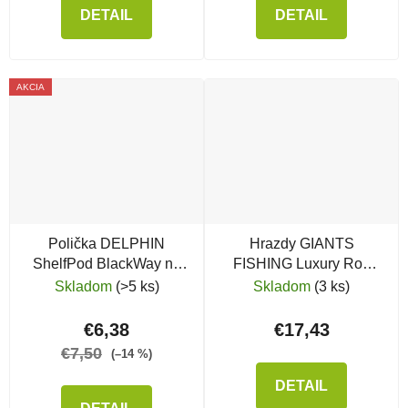
DETAIL
DETAIL
AKCIA
Polička DELPHIN
Hrazdy GIANTS
ShelfPod BlackWay na
FISHING Luxury Rod
stojan
Buzz Bar 2 Rods, 2 ks
Skladom
(>5 ks)
Skladom
(3 ks)
€6,38
€17,43
€7,50
(–14 %)
DETAIL