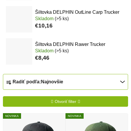
Šiltovka DELPHIN OutLine Carp Trucker
Skladom
(>5 ks)
€10,16
Šiltovka DELPHIN Rawer Trucker
Skladom
(>5 ks)
€8,46
Radenie produktov
Radiť podľa:
Najnovšie
Otvoriť filter
Výpis produktov
NOVINKA
NOVINKA