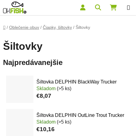
Prejsť na obsah
Hľadať
NÁKUP
Domov
/
Oblečenie obuv
/
Čiapky, šiltovky
/
Šiltovky
Šiltovky
Najpredávanejšie
Šiltovka DELPHIN BlackWay Trucker
Skladom
(>5 ks)
€8,07
Šiltovka DELPHIN OutLine Trout Trucker
Skladom
(>5 ks)
€10,16