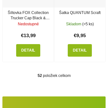
Šiltovka FOX Collection
Šatka QUANTUM Scraft
Trucker Cap Black &
Orange
Nedostupné
Skladom
(>5 ks)
€13,99
€9,95
DETAIL
DETAIL
52
položiek celkom
Ovládacie prvky výpisu