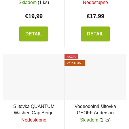
Camo Grey
Black
Skladom
(1 ks)
Nedostupné
€19,99
€17,99
DETAIL
DETAIL
AKCIA
VÝPREDAJ
Šiltovka QUANTUM
Vodeodolná šiltovka
Washed Cap Beige
GEOFF Anderson
FlexFit, modrá
Nedostupné
Skladom
(1 ks)