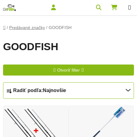
Prejsť na obsah
Hľadať
NÁKUPN
Domov
/
Predávané značky
/
GOODFISH
GOODFISH
Otvoriť filter
Radenie produktov
Radiť podľa:
Najnovšie
Výpis produktov