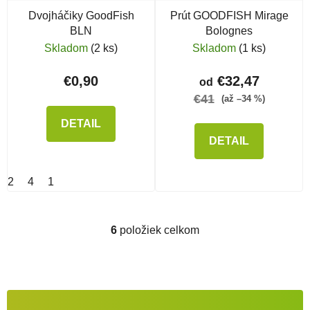
Dvojháčiky GoodFish
Prút GOODFISH Mirage
BLN
Bolognes
Skladom
(2 ks)
Skladom
(1 ks)
€0,90
€32,47
od
€41
(až –34 %)
DETAIL
DETAIL
2
4
1
6
položiek celkom
Ovládacie prvky výpisu