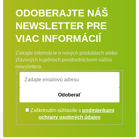
ODOBERAJTE NÁŠ
NEWSLETTER PRE
VIAC INFORMÁCIÍ
Získajte informácie o nových produktoch alebo
zľavových kupónoch prostredníctvom nášho
newslettera.
Odoberať
Zaškrtnutím súhlasíte s
podmienkami
Zápätie
ochrany osobných údajov