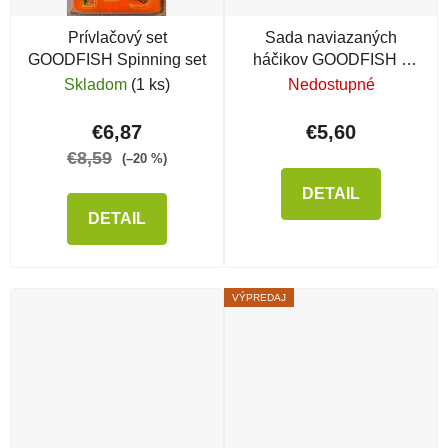
Prívlačový set
Sada naviazaných
GOODFISH Spinning set
háčikov GOODFISH s
vyberačom háčikov
Skladom
(1 ks)
Nedostupné
€6,87
€5,60
€8,59
(–20 %)
DETAIL
DETAIL
VÝPREDAJ