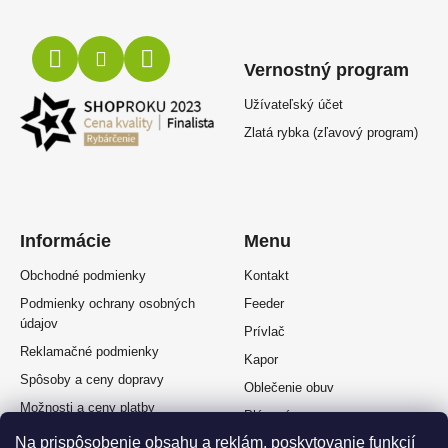
Vernostný program
Užívateľský účet
Zlatá rybka (zľavový program)
Informácie
Menu
Obchodné podmienky
Kontakt
Podmienky ochrany osobných
Feeder
údajov
Prívlač
Reklamačné podmienky
Kapor
Spôsoby a ceny dopravy
Oblečenie obuv
Možnosti a ceny platby
Plávaná
Splátkový predaj
Na prispôsobenie obsahu a reklám, poskytovanie funkcií
Muškárina