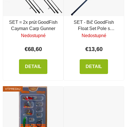
SET = 2x prút GoodFish
SET - Bič GoodFish
Cayman Carp Gunner
Float Set Pole s
naviazanou zostavou
Nedostupné
Nedostupné
€68,60
€13,60
DETAIL
DETAIL
VÝPREDAJ