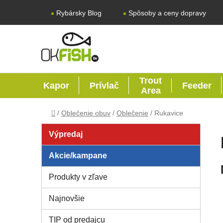
Prejsť na obsah
Rybársky Blog
Spôsoby a ceny dopravy
Trout
Kapor
Prívlač
Feeder
Area
Domov
/
Oblečenie obuv
/
Oblečenie
/
Rukavice
Bočný panel
Výpredaj
Akcie/kampane
Produkty v zľave
Najnovšie
TIP od predajcu