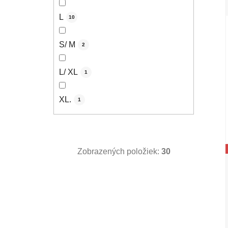
L
10
S/ M
2
L/ XL
1
XL.
1
Zobrazených položiek:
30