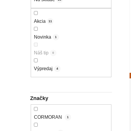
Akcia
11
Novinka
1
Náš tip
0
Výpredaj
4
Značky
CORMORAN
1