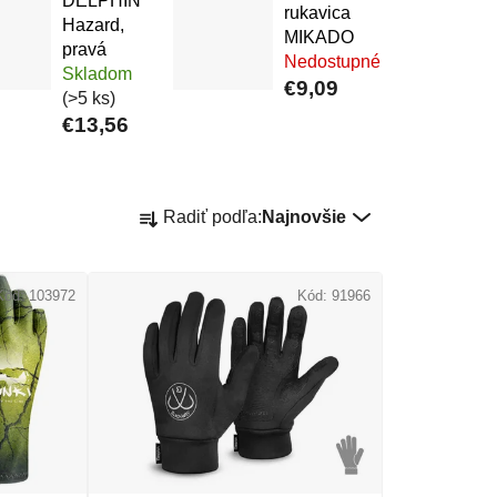
DELPHIN
rukavica
Hazard,
MIKADO
pravá
Nedostupné
Skladom
€9,09
(>5 ks)
€13,56
Radenie produktov
Radiť podľa:
Najnovšie
Kód:
103972
Kód:
91966