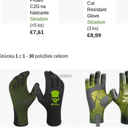
Protex
Cut
C2G na
Resistant
hádzanie
Glove
Skladom
Skladom
(>5 ks)
(3 ks)
€7,61
€8,99
Stránka
1
z
1
-
30
položiek celkom
Výpis produktov
Kód:
103973