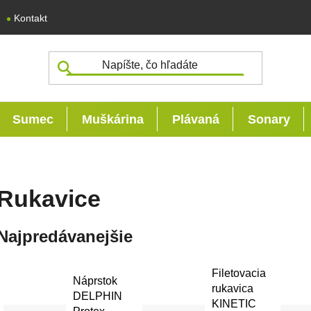
Kontakt
Sumec
Muškárina
Plávaná
Sonary
Rukavice
Najpredávanejšie
Filetovacia
Náprstok
rukavica
DELPHIN
KINETIC