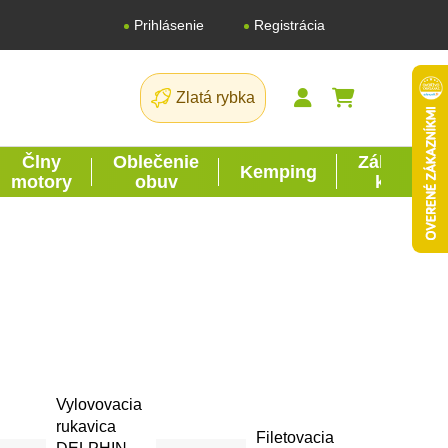
Registrácia
Prihlásenie
Zlatá rybka
NÁKUPNÝ K
Člny
Oblečenie
Záhrada
Kemping
motory
obuv
kutil
Vylovovacia
rukavica
Filetovacia