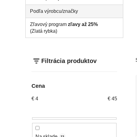
Podľa výrobcu/značky
Zľavový program
zľavy až 25%
(Zlatá rybka)
Filtrácia produktov
Cena
€
4
€
45
Na sklade
23