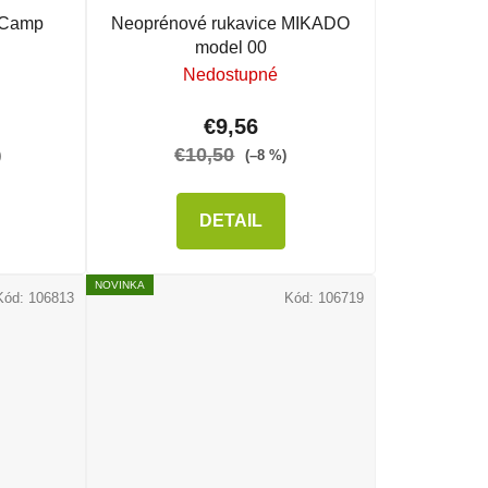
 Camp
Neoprénové rukavice MIKADO
model 00
Nedostupné
€9,56
€10,50
)
(–8 %)
DETAIL
NOVINKA
Kód:
106813
Kód:
106719