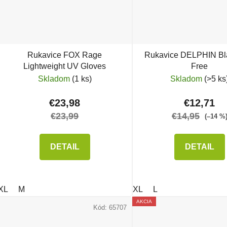
Rukavice FOX Rage
Rukavice DELPHIN B
Lightweight UV Gloves
Free
Skladom
(1 ks)
Skladom
(>5 ks
€23,98
€12,71
€23,99
€14,95
(–14 %
DETAIL
DETAIL
XL
M
XL
L
AKCIA
Kód:
65707