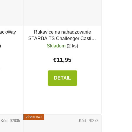
lackWay
Rukavice na nahadzovanie
STARBAITS Challenger Casting
Glove
)
Skladom
(2 ks)
€11,95
)
DETAIL
VÝPREDAJ
Kód:
92635
Kód:
79273