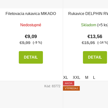
Filetovacia rukavica MIKADO
Rukavice DELPHIN R
Nedostupné
Skladom
(>5 ks
€9,09
€13,56
€9,99
€15,95
(–9 %)
(–14 %
DETAIL
DETAIL
XL
XXL
M
L
AKCIA
Kód:
83772
VÝPREDAJ