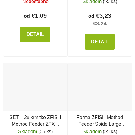
Nedostupné
Skladom
(>5 ks)
€1,09
€3,23
od
od
€3,24
DETAIL
DETAIL
SET = 2x krmítko ZFISH
Forma ZFISH Method
Method Feeder ZFX +
Feeder Spide Large
silikónová forma
Mould
Skladom
(>5 ks)
Skladom
(>5 ks)