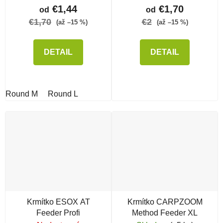
€1,44
€1,70
od
od
€1,70
€2
(až –15 %)
(až –15 %)
DETAIL
DETAIL
Round M
Round L
Krmítko ESOX AT
Krmítko CARPZOOM
Feeder Profi
Method Feeder XL