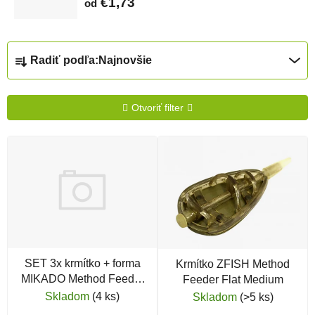
€1,73
od
Radenie produktov
Radiť podľa:
Najnovšie
Otvoriť filter
Výpis produktov
SET 3x krmítko + forma
Krmítko ZFISH Method
MIKADO Method Feeder
Feeder Flat Medium
Shot Q.M.F. L
Skladom
(4 ks)
Skladom
(>5 ks)