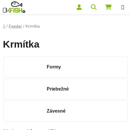
Prejsť na obsah
Hľadať
NÁKUP
Domov
/
Feeder
/
Krmítka
Krmítka
Formy
Priebežné
Závesné