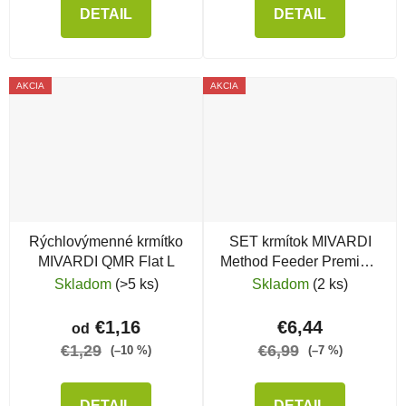
DETAIL
DETAIL
AKCIA
AKCIA
Rýchlovýmenné krmítko
SET krmítok MIVARDI
MIVARDI QMR Flat L
Method Feeder Premium
L + forma
Skladom
(>5 ks)
Skladom
(2 ks)
€1,16
€6,44
od
€1,29
€6,99
(–10 %)
(–7 %)
DETAIL
DETAIL