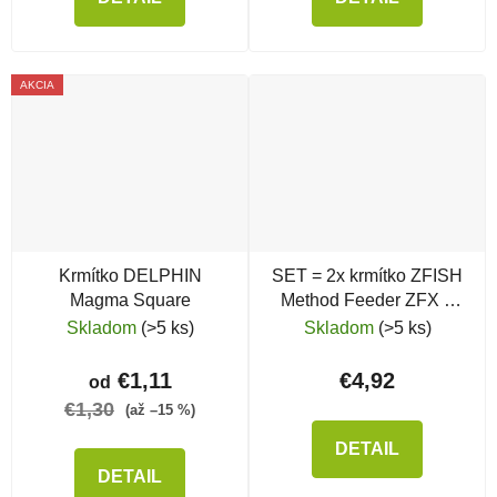
AKCIA
Krmítko DELPHIN
SET = 2x krmítko ZFISH
Magma Square
Method Feeder ZFX +
silikónová forma
Skladom
(>5 ks)
Skladom
(>5 ks)
€1,11
€4,92
od
€1,30
(až –15 %)
DETAIL
DETAIL