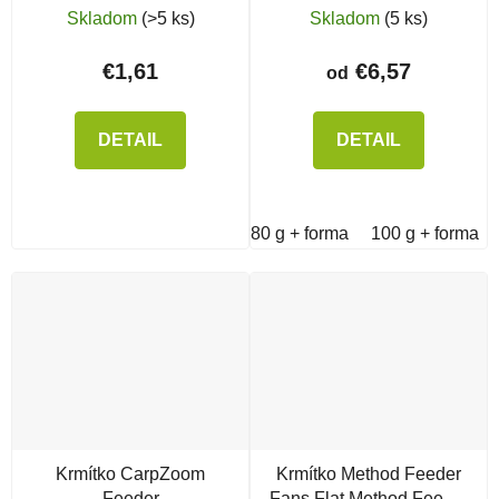
Mould
Large + forma
Skladom
(>5 ks)
Skladom
(5 ks)
€1,61
€6,57
od
DETAIL
DETAIL
80 g + forma
100 g + forma
Krmítko CarpZoom
Krmítko Method Feeder
Feeder
Fans Flat Method Feeder