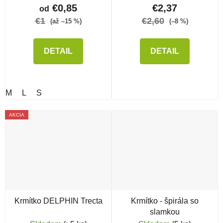
€0,85
€2,37
od
€1
€2,60
(až –15 %)
(–8 %)
DETAIL
DETAIL
M
L
S
AKCIA
Krmítko DELPHIN Trecta
Krmítko - špirála so
slamkou