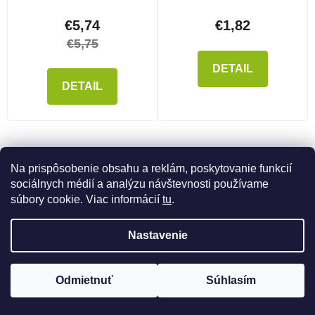
€5,74
€1,82
€5,75
DETAIL
DETAIL
Na prispôsobenie obsahu a reklám, poskytovanie funkcií
NAČÍTAŤ 24 ĎALŠÍCH
sociálnych médií a analýzu návštevnosti používame
Stránkovanie
súbory cookie. Viac informácií
tu
.
1
2
Ovládacie prvky výpisu
84
položiek celkom
Nastavenie
HORE
Odmietnuť
Súhlasím