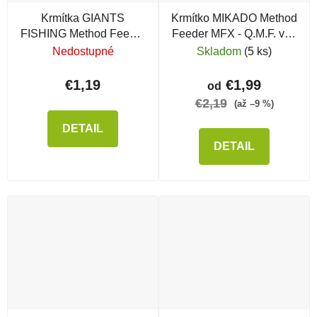
Krmítka GIANTS
Krmítko MIKADO Method
FISHING Method Feeder
Feeder MFX - Q.M.F. veľ.
Deluxe 30 g
L
Nedostupné
Skladom
(5 ks)
€1,19
€1,99
od
€2,19
(až –9 %)
DETAIL
DETAIL