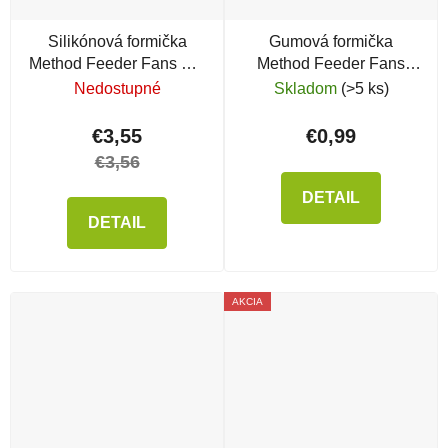
Silikónová formička
Gumová formička
Method Feeder Fans Rig
Method Feeder Fans
Control Green
Mold
Nedostupné
Skladom
(>5 ks)
€3,55
€0,99
€3,56
DETAIL
DETAIL
AKCIA