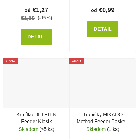
€1,27
€0,99
od
od
€1,50
(–15 %)
DETAIL
DETAIL
AKCIA
AKCIA
Krmítko DELPHIN
Trubičky MIKADO
Feeder Klasik
Method Feeder Baskets
pre krmítka
Skladom
(>5 ks)
Skladom
(1 ks)