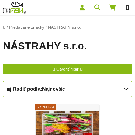
Prejsť na obsah
Hľadať
NÁKUP
Domov
/
Predávané značky
/
NÁSTRAHY s.r.o.
NÁSTRAHY s.r.o.
Otvoriť filter
Radenie produktov
Radiť podľa:
Najnovšie
Výpis produktov
VÝPREDAJ