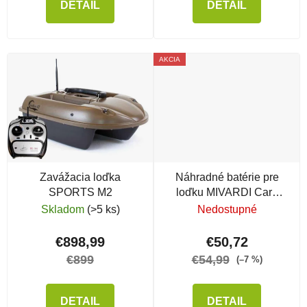
DETAIL
DETAIL
AKCIA
Zavážacia loďka
Náhradné batérie pre
SPORTS M2
loďku MIVARDI Carp
Scout LA 10AH, 2 ks
Skladom
(>5 ks)
Nedostupné
€898,99
€50,72
€899
€54,99
(–7 %)
DETAIL
DETAIL