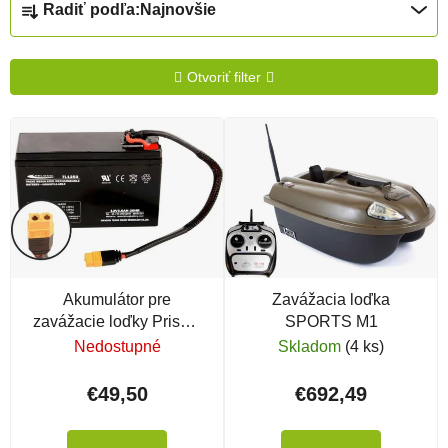
Radiť podľa:
Najnovšie
Otvoriť filter
Výpis produktov
Akumulátor pre
Zavážacia loďka
zavážacie loďky Prisma
SPORTS M1
5/ Junior XL
Nedostupné
Skladom
(4 ks)
€49,50
€692,49