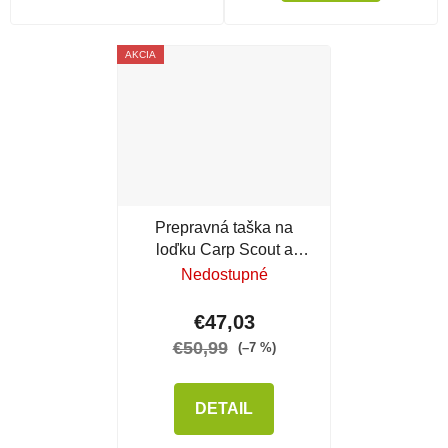
AKCIA
Prepravná taška na
loďku Carp Scout a
Prisma
Nedostupné
€47,03
€50,99
(–7 %)
DETAIL