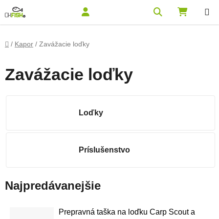
Prejsť na obsah
Hľadať
NÁKUPN
Domov
/
Kapor
/
Zavážacie loďky
Zavážacie loďky
Loďky
Príslušenstvo
Najpredávanejšie
Prepravná taška na loďku Carp Scout a