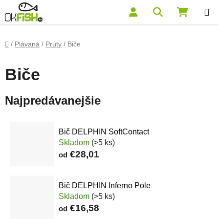
Prejsť na obsah
Hľadať
NÁKUP
Domov
/
Plávaná
/
Prúty
/
Biče
Biče
Najpredávanejšie
Bič DELPHIN SoftContact
Skladom
(>5 ks)
€28,01
od
Bič DELPHIN Inferno Pole
Skladom
(>5 ks)
€16,58
od