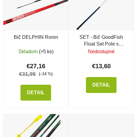
Bič DELPHIN Ronin
SET - Bič GoodFish
Float Set Pole s
naviazanou zostavou
Skladom
(>5 ks)
Nedostupné
€27,16
€13,60
€31,95
(–14 %)
DETAIL
DETAIL