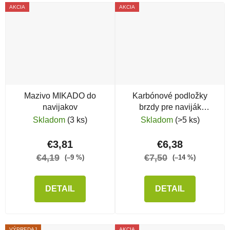
AKCIA
AKCIA
Mazivo MIKADO do
Karbónové podložky
navijakov
brzdy pre naviják
DELPHIN Y body
Skladom
(3 ks)
Skladom
(>5 ks)
€3,81
€6,38
€4,19
€7,50
(–9 %)
(–14 %)
DETAIL
DETAIL
VÝPREDAJ
AKCIA