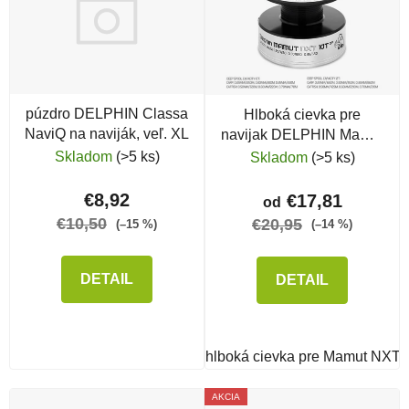
púzdro DELPHIN Classa
Hlboká cievka pre
NaviQ na naviják, veľ. XL
navijak DELPHIN Mamut
NXT DP Aluminium
Skladom
(>5 ks)
Skladom
(>5 ks)
€8,92
€17,81
od
€10,50
€20,95
(–15 %)
(–14 %)
DETAIL
DETAIL
hlboká cievka pre Mamut NXT
AKCIA