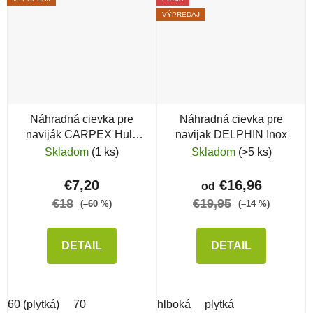
VÝPREDAJ
Náhradná cievka pre
Náhradná cievka pre
naviják CARPEX Hulk
navijak DELPHIN Inox
QD
Skladom
(1 ks)
Skladom
(>5 ks)
€7,20
€16,96
od
€18
€19,95
(–60 %)
(–14 %)
DETAIL
DETAIL
60 (plytká)
70
hlboká
plytká