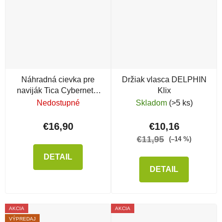
Náhradná cievka pre
Držiak vlasca DELPHIN
naviják Tica Cybernetic
Klix
GGAT 10000
Nedostupné
Skladom
(>5 ks)
€16,90
€10,16
€11,95
(–14 %)
DETAIL
DETAIL
AKCIA
AKCIA
VÝPREDAJ