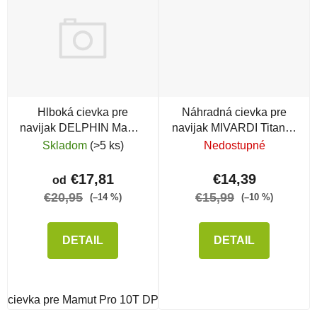
Hlboká cievka pre
Náhradná cievka pre
navijak DELPHIN Mamut
navijak MIVARDI Titanus
Pro DP Aluminium
DX 160000
Skladom
(>5 ks)
Nedostupné
€17,81
€14,39
od
€20,95
€15,99
(–14 %)
(–10 %)
DETAIL
DETAIL
cievka pre Mamut Pro 10T DP Aluminium
cievka pre Mamu