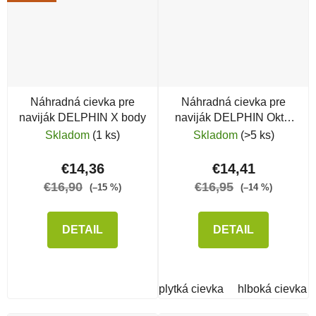
Náhradná cievka pre
Náhradná cievka pre
naviják DELPHIN X body
naviják DELPHIN Oktis
12T SH Aluminium
Skladom
(1 ks)
Skladom
(>5 ks)
€14,36
€14,41
€16,90
€16,95
(–15 %)
(–14 %)
DETAIL
DETAIL
plytká cievka
hlboká cievka