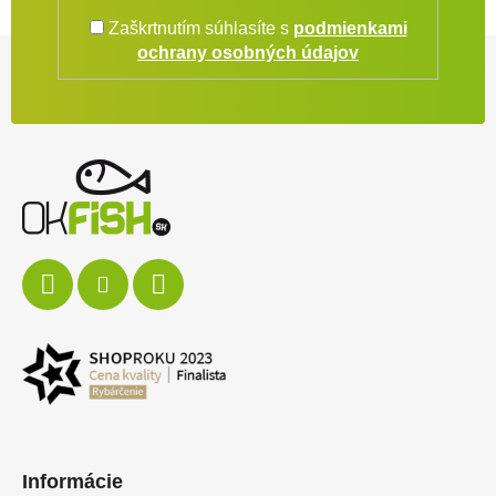
Zaškrtnutím súhlasíte s
podmienkami
Zápätie
ochrany osobných údajov
Informácie