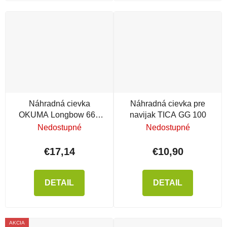
Náhradná cievka
Náhradná cievka pre
OKUMA Longbow 660
navijak TICA GG 100
Regular
Nedostupné
Nedostupné
€17,14
€10,90
DETAIL
DETAIL
AKCIA