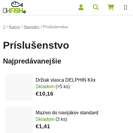
Prejsť na obsah
Hľadať
NÁKUP
Domov
/
Kapor
/
Navijaky
/
Príslušenstvo
Príslušenstvo
Najpredávanejšie
Držiak vlasca DELPHIN Klix
Skladom
(>5 ks)
€10,16
Mazivo do navijákov standard
Skladom
(3 ks)
€1,41